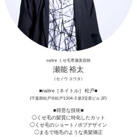
naitre くせ毛専属美容師
瀬能 裕太
（セノウ ユウタ）
■naitre［ネイトル］ 松戸■
(千葉県松戸市松戸1304-3 第3宝星ビル 2F)
■得意な技術■
◯くせ毛の髪質に特化したカット
◯くせ毛のショート / ボブデザイン
◯まるで地毛のような美髪矯正