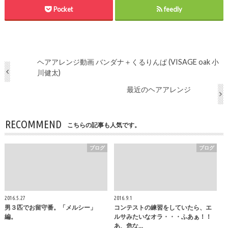
Pocket
feedly
ヘアアレンジ動画 バンダナ＋くるりんぱ (VISAGE oak 小
川健太)
最近のヘアアレンジ
RECOMMEND
こちらの記事も人気です。
ブログ
ブログ
2016.5.27
2016.9.1
男３匹でお留守番。「メルシー」
コンテストの練習をしていたら、エ
編。
ルサみたいなオラ・・・ふあぁ！！
あ、危な…