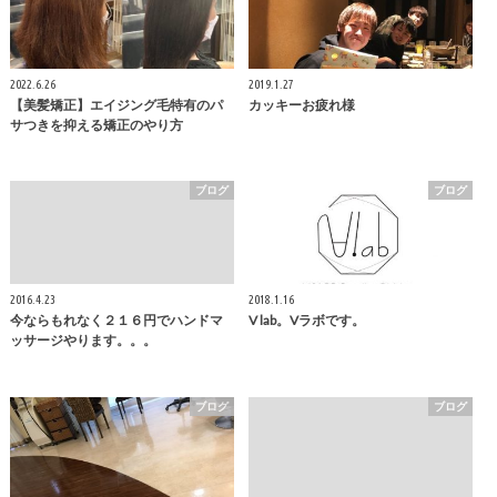
2022.6.26
2019.1.27
【美髪矯正】エイジング毛特有のパ
カッキーお疲れ様
サつきを抑える矯正のやり方
ブログ
ブログ
2016.4.23
2018.1.16
今ならもれなく２１６円でハンドマ
V lab。Vラボです。
ッサージやります。。。
ブログ
ブログ