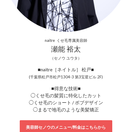
naitre くせ毛専属美容師
瀬能 裕太
（セノウ ユウタ）
■naitre［ネイトル］ 松戸■
(千葉県松戸市松戸1304-3 第3宝星ビル 2F)
■得意な技術■
◯くせ毛の髪質に特化したカット
◯くせ毛のショート / ボブデザイン
◯まるで地毛のような美髪矯正
美容師セノウのメニュー/料金はこちらから