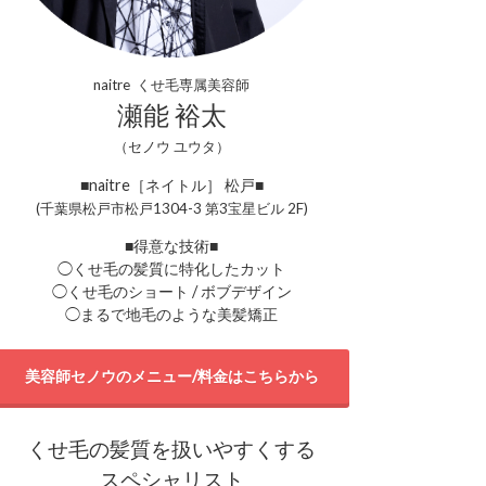
naitre くせ毛専属美容師
瀬能 裕太
（セノウ ユウタ）
■naitre［ネイトル］ 松戸■
(千葉県松戸市松戸1304-3 第3宝星ビル 2F)
■得意な技術■
◯くせ毛の髪質に特化したカット
◯くせ毛のショート / ボブデザイン
◯まるで地毛のような美髪矯正
美容師セノウのメニュー/料金はこちらから
くせ毛の髪質を扱いやすくする
スペシャリスト