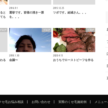
2016.9.1
2015.12.25
ると
選挙です。皆様の清き一票
ツボです。結城さん。。。
ても
を。。。
ブログ
ブログ
ブログ
2018.1.30
2020.4.15
わる
会議〜
おうちでローストビーフを作る
でクセ毛お悩み相談
お問い合わせ
実際のくせ毛施術例
メニュー 