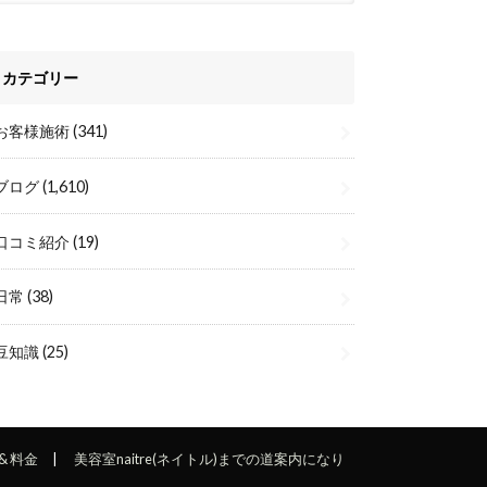
カテゴリー
お客様施術
(341)
ブログ
(1,610)
口コミ紹介
(19)
日常
(38)
豆知識
(25)
& 料金
美容室naitre(ネイトル)までの道案内になり