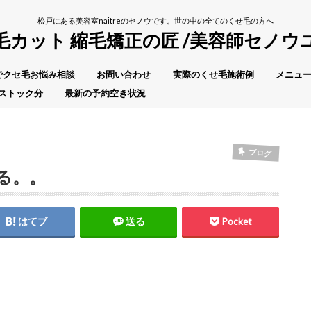
松戸にある美容室naitreのセノウです。世の中の全てのくせ毛の方へ
毛カット 縮毛矯正の匠 /美容師セノウ
Eでクセ毛お悩み相談
お問い合わせ
実際のくせ毛施術例
メニュー
ストック分
最新の予約空き状況
ブログ
る。。
はてブ
送る
Pocket
、