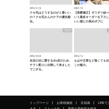
2016.12.16
2022.7.8
クセ毛はどうするのが１番いい
【美髪矯正】ギリギリ結べ
の？クセ毛さんのケアの優先順
いう最多オーダーを下ろし
位。
いい感じの長めボブに
ブログ
2016.10.24
2016.7.6
自店の次に愛するdio店のため、
もはや文章など無くても伝
チラシ配りに出陣して来ました
この魅力。
でござる。
トップページ
お客様施術
豆知識
LINE
ます
ストック分
最新の予約空き状況