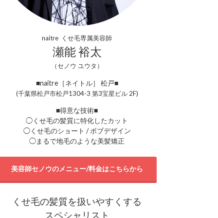
naitre くせ毛専属美容師
瀬能 裕太
（セノウ ユウタ）
■naitre［ネイトル］ 松戸■
(千葉県松戸市松戸1304-3 第3宝星ビル 2F)
■得意な技術■
◯くせ毛の髪質に特化したカット
◯くせ毛のショート / ボブデザイン
◯まるで地毛のような美髪矯正
美容師セノウのメニュー/料金はこちらから
くせ毛の髪質を扱いやすくする
スペシャリスト