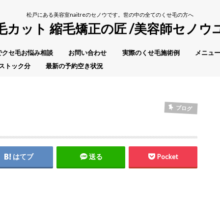
松戸にある美容室naitreのセノウです。世の中の全てのくせ毛の方へ
毛カット 縮毛矯正の匠 /美容師セノウ
Eでクセ毛お悩み相談
お問い合わせ
実際のくせ毛施術例
メニュー
ストック分
最新の予約空き状況
ブログ
はてブ
送る
Pocket