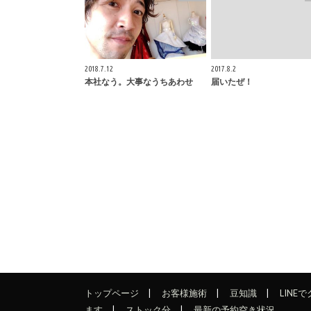
2018.7.12
2017.8.2
本社なう。大事なうちあわせ
届いたぜ！
トップページ
お客様施術
豆知識
LINE
ます
ストック分
最新の予約空き状況