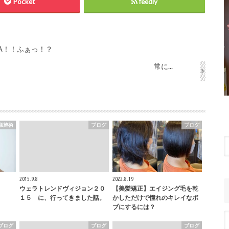
Pocket
feedly
A！！ふぁっ！？
常に...
様施術
ブログ
ブログ
2015.9.8
2022.8.19
ウェラトレンドヴィジョン２０
【美髪矯正】エイジング毛を乾
１５ に、行ってきました話。
かしただけで憧れのキレイなボ
ブにするには？
ブログ
ブログ
ブログ