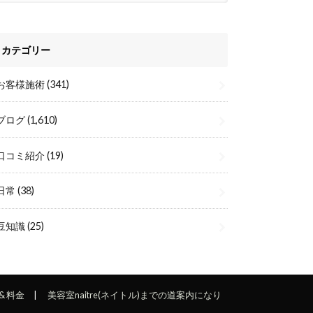
カテゴリー
お客様施術
(341)
ブログ
(1,610)
口コミ紹介
(19)
日常
(38)
豆知識
(25)
& 料金
美容室naitre(ネイトル)までの道案内になり