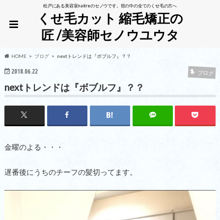
松戸にある美容室naitreのセノウです。世の中の全てのくせ毛の方へ
くせ毛カット 縮毛矯正の
匠 /美容師セノウユウタ
HOME
ブログ
nextトレンドは『ボブルフ』？？
2018.06.22
ブログ
nextトレンドは『ボブルフ』？？
金曜のよる・・・
遅番後にうちのチーフの髪切ってます。