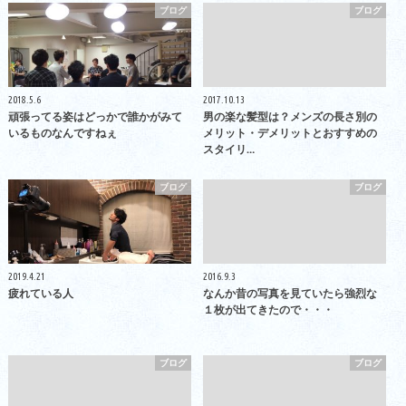
ブログ
ブログ
2018.5.6
2017.10.13
頑張ってる姿はどっかで誰かがみて
男の楽な髪型は？メンズの長さ別の
いるものなんですねぇ
メリット・デメリットとおすすめの
スタイリ…
ブログ
ブログ
2019.4.21
2016.9.3
疲れている人
なんか昔の写真を見ていたら強烈な
１枚が出てきたので・・・
ブログ
ブログ