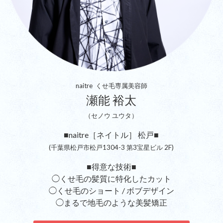
naitre くせ毛専属美容師
瀬能 裕太
（セノウ ユウタ）
■naitre［ネイトル］ 松戸■
(千葉県松戸市松戸1304-3 第3宝星ビル 2F)
■得意な技術■
◯くせ毛の髪質に特化したカット
◯くせ毛のショート / ボブデザイン
◯まるで地毛のような美髪矯正