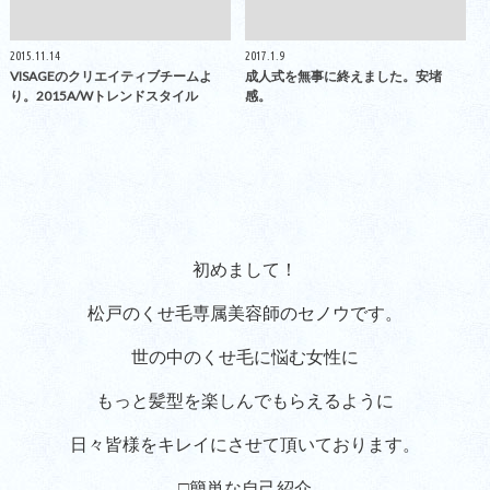
2015.11.14
2017.1.9
VISAGEのクリエイティブチームよ
成人式を無事に終えました。安堵
り。2015A/Wトレンドスタイル
感。
初めまして！
松戸のくせ毛専属美容師のセノウです。
世の中のくせ毛に悩む女性に
もっと髪型を楽しんでもらえるように
日々皆様をキレイにさせて頂いております。
□簡単な自己紹介