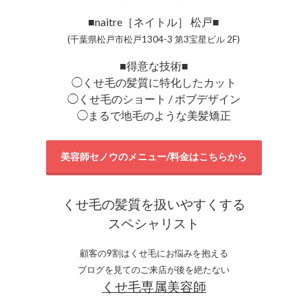
■naitre［ネイトル］ 松戸■
(千葉県松戸市松戸1304-3 第3宝星ビル 2F)
■得意な技術■
◯くせ毛の髪質に特化したカット
◯くせ毛のショート / ボブデザイン
◯まるで地毛のような美髪矯正
美容師セノウのメニュー/料金はこちらから
くせ毛の髪質を扱いやすくする
スペシャリスト
顧客の9割はくせ毛にお悩みを抱える
ブログを見てのご来店が後を絶たない
くせ毛専属美容師