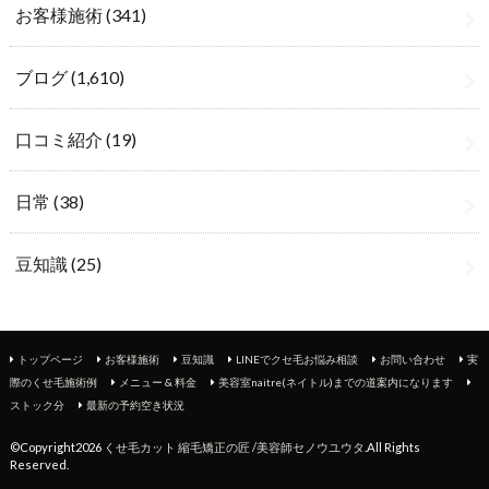
お客様施術
(341)
ブログ
(1,610)
口コミ紹介
(19)
日常
(38)
豆知識
(25)
トップページ
お客様施術
豆知識
LINEでクセ毛お悩み相談
お問い合わせ
実
際のくせ毛施術例
メニュー & 料金
美容室naitre(ネイトル)までの道案内になります
ストック分
最新の予約空き状況
©Copyright2026
くせ毛カット 縮毛矯正の匠 /美容師セノウユウタ
.All Rights
Reserved.