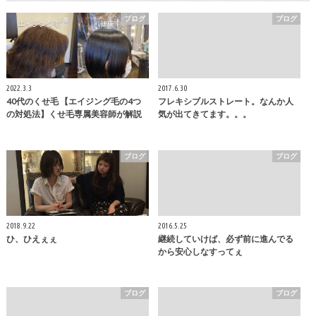
ブログ
ブログ
2022.3.3
2017.6.30
40代のくせ毛 【エイジング毛の4つ
フレキシブルストレート。なんか人
の対処法】くせ毛専属美容師が解説
気が出てきてます。。。
ブログ
ブログ
2018.9.22
2016.5.25
ひ、ひえぇぇ
継続していけば、必ず前に進んでる
から安心しなすってぇ
ブログ
ブログ