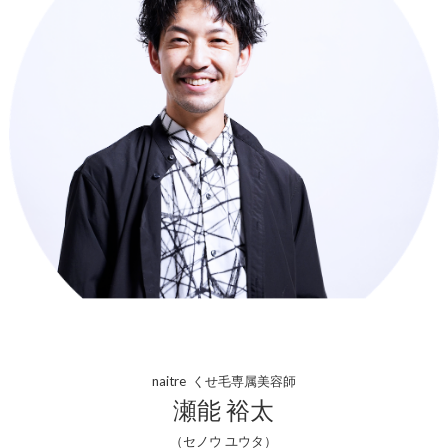
naitre くせ毛専属美容師
瀬能 裕太
（セノウ ユウタ）