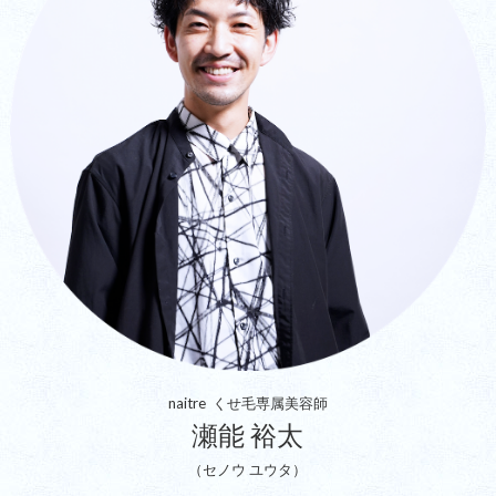
naitre くせ毛専属美容師
瀬能 裕太
（セノウ ユウタ）