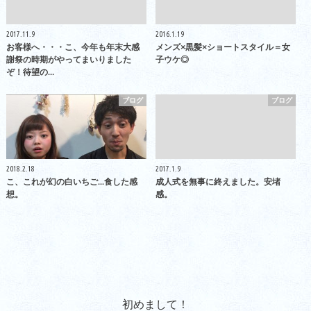
2017.11.9
2016.1.19
お客様へ・・・こ、今年も年末大感
メンズ×黒髪×ショートスタイル＝女
謝祭の時期がやってまいりました
子ウケ◎
ぞ！待望の…
ブログ
ブログ
2018.2.18
2017.1.9
こ、これが幻の白いちご...食した感
成人式を無事に終えました。安堵
想。
感。
初めまして！