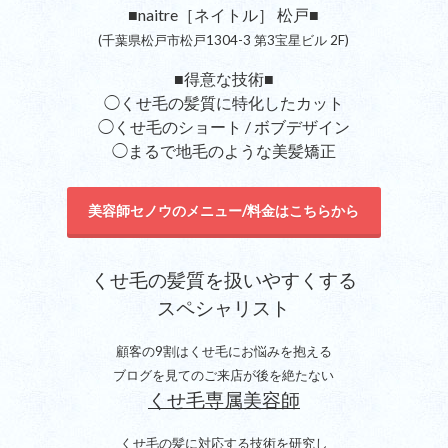
■naitre［ネイトル］ 松戸■
(千葉県松戸市松戸1304-3 第3宝星ビル 2F)
■得意な技術■
◯くせ毛の髪質に特化したカット
◯くせ毛のショート / ボブデザイン
◯まるで地毛のような美髪矯正
美容師セノウのメニュー/料金はこちらから
くせ毛の髪質を扱いやすくする
スペシャリスト
顧客の9割はくせ毛にお悩みを抱える
ブログを見てのご来店が後を絶たない
くせ毛専属美容師
くせ毛の髪に対応する技術を研究し