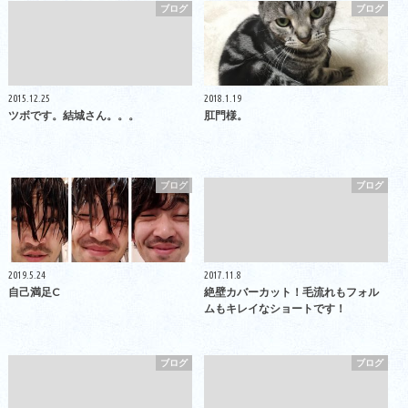
ブログ
ブログ
2015.12.25
2018.1.19
ツボです。結城さん。。。
肛門様。
ブログ
ブログ
2019.5.24
2017.11.8
自己満足C
絶壁カバーカット！毛流れもフォル
ムもキレイなショートです！
ブログ
ブログ