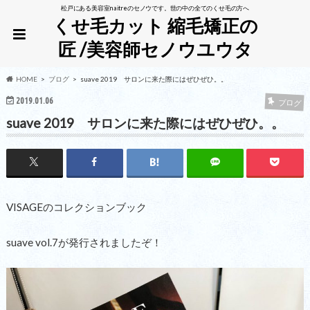
松戸にある美容室naitreのセノウです。世の中の全てのくせ毛の方へ
くせ毛カット 縮毛矯正の
匠 /美容師セノウユウタ
HOME
ブログ
suave 2019 サロンに来た際にはぜひぜひ。。
2019.01.06
ブログ
suave 2019 サロンに来た際にはぜひぜひ。。
VISAGEのコレクションブック
suave vol.7が発行されましたぞ！