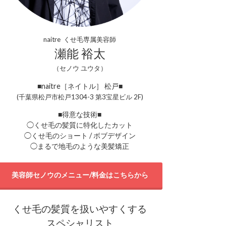
naitre くせ毛専属美容師
瀬能 裕太
（セノウ ユウタ）
■naitre［ネイトル］ 松戸■
(千葉県松戸市松戸1304-3 第3宝星ビル 2F)
■得意な技術■
◯くせ毛の髪質に特化したカット
◯くせ毛のショート / ボブデザイン
◯まるで地毛のような美髪矯正
美容師セノウのメニュー/料金はこちらから
くせ毛の髪質を扱いやすくする
スペシャリスト