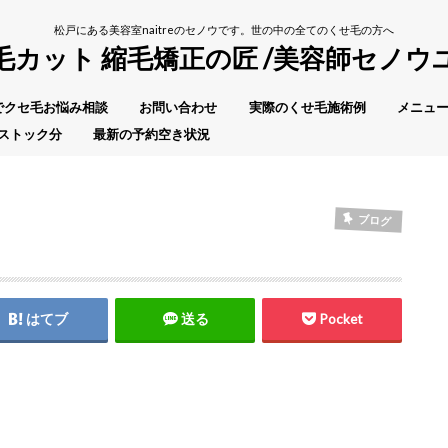
松戸にある美容室naitreのセノウです。世の中の全てのくせ毛の方へ
毛カット 縮毛矯正の匠 /美容師セノウ
Eでクセ毛お悩み相談
お問い合わせ
実際のくせ毛施術例
メニュー
ストック分
最新の予約空き状況
ブログ
はてブ
送る
Pocket