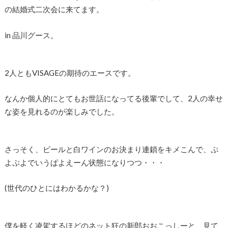
の結婚式二次会に来てます。
in 品川グース。
2人ともVISAGEの期待のエースです。
なんか個人的にとてもお世話になってる後輩でして、2人の幸せ
な姿を見れるのが楽しみでした。
さっそく、ビールと白ワインのお決まり連鎖をキメこんで、ぷ
よぷよでいうぱよえーん状態になりつつ・・・
(世代のひとにはわかるかな？)
僕を軽く凌駕するほどのネット狂の新郎おおこっしーと、見て