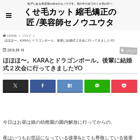
松戸にある美容室naitreのセノウです。世の中の全てのくせ毛の方へ
くせ毛カット 縮毛矯正の
匠 /美容師セノウユウタ
HOME
ブログ
ほほほ〜。KARAとドラゴンボール。後輩に結婚式２次会に行ってきましたYO
2016.09.14
ブログ
ほほほ〜。KARAとドラゴンボール。後輩に結婚
式２次会に行ってきましたYO
今日はお昼は娘の幼稚園の園内解放に行ってからの、
夜はいつもお世話になっている後輩&とても尊敬している後輩