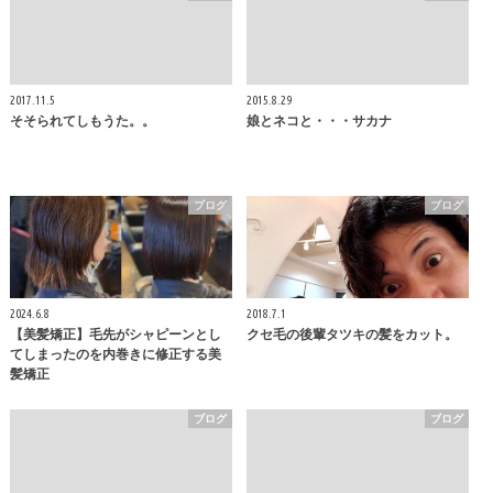
2017.11.5
2015.8.29
そそられてしもうた。。
娘とネコと・・・サカナ
ブログ
ブログ
2024.6.8
2018.7.1
【美髪矯正】毛先がシャピーンとし
クセ毛の後輩タツキの髪をカット。
てしまったのを内巻きに修正する美
髪矯正
ブログ
ブログ