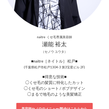
naitre くせ毛専属美容師
瀬能 裕太
（セノウ ユウタ）
■naitre［ネイトル］ 松戸■
(千葉県松戸市松戸1304-3 第3宝星ビル 2F)
■得意な技術■
◯くせ毛の髪質に特化したカット
◯くせ毛のショート / ボブデザイン
◯まるで地毛のような美髪矯正
美容師セノウのメニュー/料金はこちらから