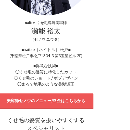
naitre くせ毛専属美容師
瀬能 裕太
（セノウ ユウタ）
■naitre［ネイトル］ 松戸■
(千葉県松戸市松戸1304-3 第3宝星ビル 2F)
■得意な技術■
◯くせ毛の髪質に特化したカット
◯くせ毛のショート / ボブデザイン
◯まるで地毛のような美髪矯正
美容師セノウのメニュー/料金はこちらから
くせ毛の髪質を扱いやすくする
スペシャリスト