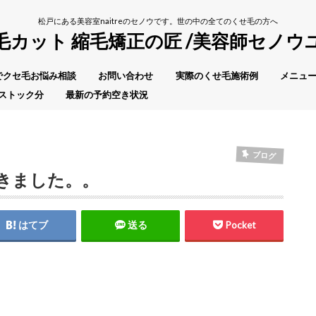
松戸にある美容室naitreのセノウです。世の中の全てのくせ毛の方へ
毛カット 縮毛矯正の匠 /美容師セノウ
Eでクセ毛お悩み相談
お問い合わせ
実際のくせ毛施術例
メニュー
ストック分
最新の予約空き状況
ブログ
きました。。
はてブ
送る
Pocket