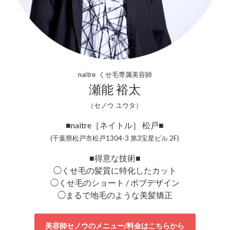
naitre くせ毛専属美容師
瀬能 裕太
（セノウ ユウタ）
■naitre［ネイトル］ 松戸■
(千葉県松戸市松戸1304-3 第3宝星ビル 2F)
■得意な技術■
◯くせ毛の髪質に特化したカット
◯くせ毛のショート / ボブデザイン
◯まるで地毛のような美髪矯正
美容師セノウのメニュー/料金はこちらから