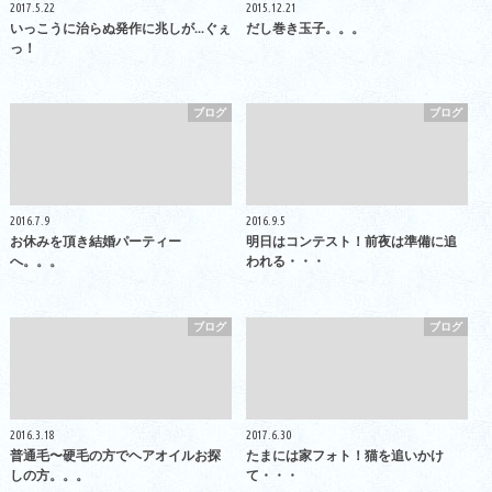
2017.5.22
2015.12.21
いっこうに治らぬ発作に兆しが...ぐぇ
だし巻き玉子。。。
っ！
ブログ
ブログ
2016.7.9
2016.9.5
お休みを頂き結婚パーティー
明日はコンテスト！前夜は準備に追
へ。。。
われる・・・
ブログ
ブログ
2016.3.18
2017.6.30
普通毛〜硬毛の方でヘアオイルお探
たまには家フォト！猫を追いかけ
しの方。。。
て・・・