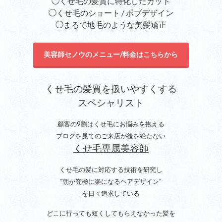
◯くせ毛の髪質に特化したカット
◯くせ毛のショート / ボブデザイン
◯まるで地毛のような美髪矯正
美容師セノウのメニュー/料金はこちらから
くせ毛の髪質を扱いやすくする
スペシャリスト
顧客の9割はくせ毛にお悩みを抱える
ブログを見てのご来店が後を絶たない
くせ毛専属美容師
くせ毛の髪に対応する技術を研究し
“朝が究極に楽になるヘアデザイン”
を日々追求している
どこに行っても短くしてもらえなかった髪を