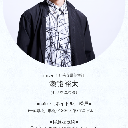
naitre くせ毛専属美容師
瀬能 裕太
（セノウ ユウタ）
■naitre［ネイトル］ 松戸■
(千葉県松戸市松戸1304-3 第3宝星ビル 2F)
■得意な技術■