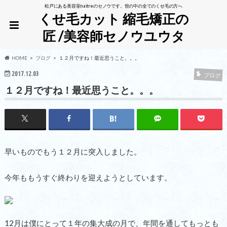
松戸にある美容室naitreのセノウです。世の中の全てのくせ毛の方へ
くせ毛カット 縮毛矯正の
匠 /美容師セノウユウタ
HOME
ブログ
１２月ですね！最近思うこと。。。
2017.12.03
ブログ
１２月ですね！最近思うこと。。。
早いものでもう１２月に突入しました。
今年ももうすぐ終わりを迎えようとしています。
12月は僕にとって１年の集大成の月で、年間を通してもっとも