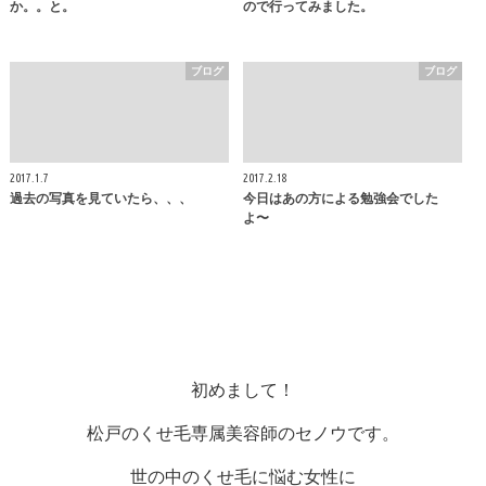
か。。と。
ので行ってみました。
ブログ
ブログ
2017.1.7
2017.2.18
過去の写真を見ていたら、、、
今日はあの方による勉強会でした
よ〜
初めまして！
松戸のくせ毛専属美容師のセノウです。
世の中のくせ毛に悩む女性に