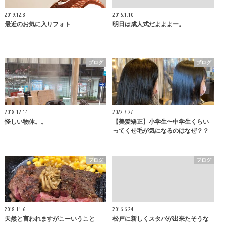
2019.12.8
2016.1.10
最近のお気に入りフォト
明日は成人式だよよよー。
ブログ
ブログ
2018.12.14
2022.7.27
怪しい物体。。
【美髪矯正】小学生〜中学生くらい
ってくせ毛が気になるのはなぜ？？
ブログ
ブログ
2018.11.6
2016.6.24
天然と言われますがこーいうこと
松戸に新しくスタバが出来たそうな