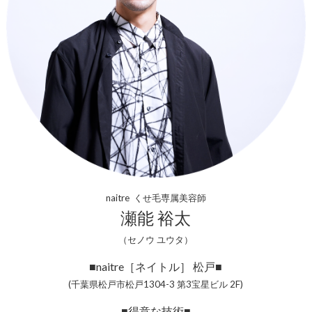
naitre くせ毛専属美容師
瀬能 裕太
（セノウ ユウタ）
■naitre［ネイトル］ 松戸■
(千葉県松戸市松戸1304-3 第3宝星ビル 2F)
■得意な技術■