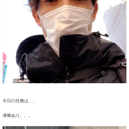
今日の任務は、、
漆喰ぬり。。。