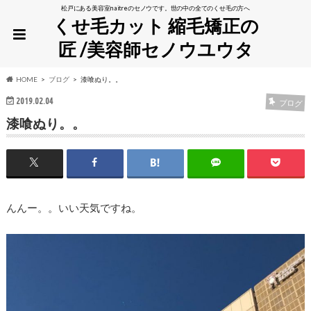
松戸にある美容室naitreのセノウです。世の中の全てのくせ毛の方へ
くせ毛カット 縮毛矯正の
匠 /美容師セノウユウタ
HOME
ブログ
漆喰ぬり。。
2019.02.04
ブログ
漆喰ぬり。。
んんー。。いい天気ですね。