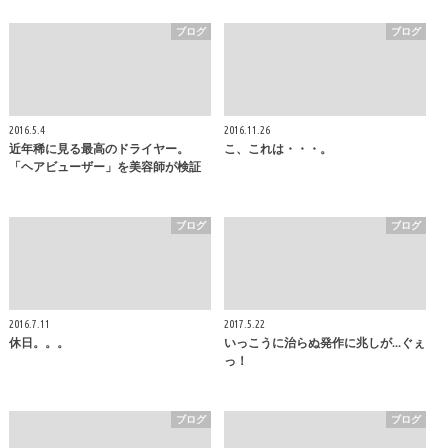
ブログ
ブログ
2016.5.4
2016.11.26
近年稀に見る最高のドライヤー。
こ、これは・・・。
「ヘアビューザー」を美容師が検証
ブログ
ブログ
2016.7.11
2017.5.22
休日。。。
いっこうに治らぬ発作に兆しが...ぐぇ
っ！
ブログ
ブログ