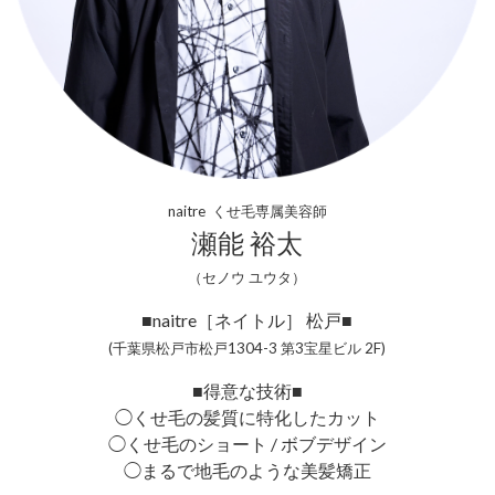
naitre くせ毛専属美容師
瀬能 裕太
（セノウ ユウタ）
■naitre［ネイトル］ 松戸■
(千葉県松戸市松戸1304-3 第3宝星ビル 2F)
■得意な技術■
◯くせ毛の髪質に特化したカット
◯くせ毛のショート / ボブデザイン
◯まるで地毛のような美髪矯正