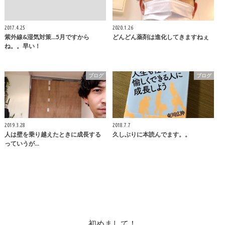
2017.4.25
2020.1.26
紫外線&湿気対策...5月ですから
どんどん薬剤は進化してきますねぇ
ね。。早い！
ブログ
ブログ
2019.3.28
2018.7.7
人は壁を乗り越えたときに成長する
久しぶりに本読んでます。。
っていうが...
初めまして！