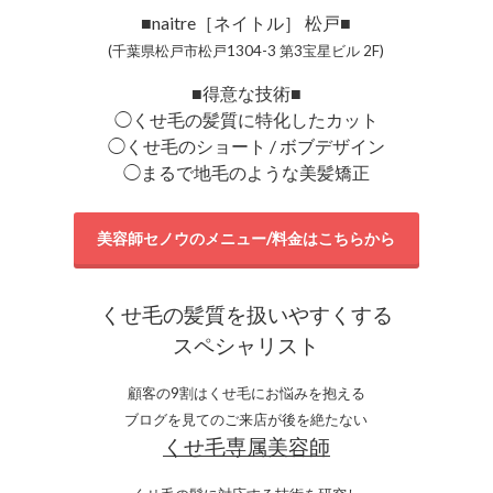
■naitre［ネイトル］ 松戸■
(千葉県松戸市松戸1304-3 第3宝星ビル 2F)
■得意な技術■
◯くせ毛の髪質に特化したカット
◯くせ毛のショート / ボブデザイン
◯まるで地毛のような美髪矯正
美容師セノウのメニュー/料金はこちらから
くせ毛の髪質を扱いやすくする
スペシャリスト
顧客の9割はくせ毛にお悩みを抱える
ブログを見てのご来店が後を絶たない
くせ毛専属美容師