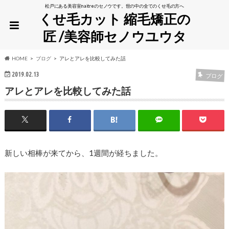
松戸にある美容室naitreのセノウです。世の中の全てのくせ毛の方へ
くせ毛カット 縮毛矯正の
匠 /美容師セノウユウタ
HOME
ブログ
アレとアレを比較してみた話
2019.02.13
ブログ
アレとアレを比較してみた話
新しい相棒が来てから、1週間が経ちました。