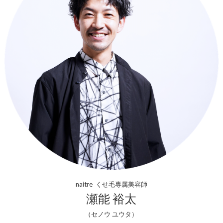
naitre くせ毛専属美容師
瀬能 裕太
（セノウ ユウタ）