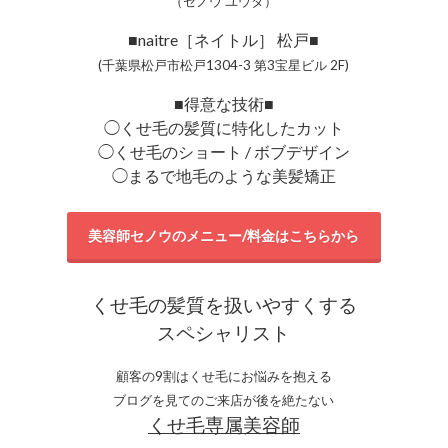
（セノウ ユウタ）
■naitre［ネイトル］ 松戸■
(千葉県松戸市松戸1304-3 第3宝星ビル 2F)
■得意な技術■
◯くせ毛の髪質に特化したカット
◯くせ毛のショート / ボブデザイン
◯まるで地毛のような美髪矯正
美容師セノウのメニュー/料金はこちらから
くせ毛の髪質を扱いやすくする
スペシャリスト
顧客の9割はくせ毛にお悩みを抱える
ブログを見てのご来店が後を絶たない
くせ毛専属美容師