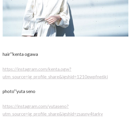
hair”’kenta ogawa
https://instagram.com/kenta.ogw?
utm_source=ig_profile_share&igshid=1210qwpfne6ki
photo”’yuta seno
https://instagram.com/yutaseno?
utm_source=ig_profile_share&igshid=zsasny4tarky