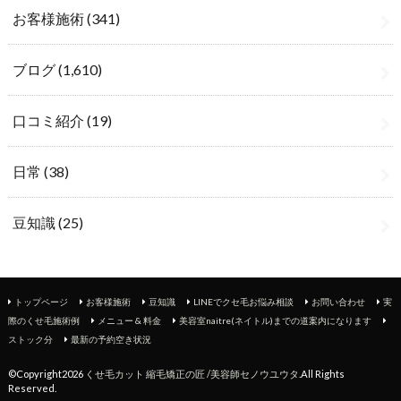
お客様施術
(341)
ブログ
(1,610)
口コミ紹介
(19)
日常
(38)
豆知識
(25)
トップページ
お客様施術
豆知識
LINEでクセ毛お悩み相談
お問い合わせ
実
際のくせ毛施術例
メニュー & 料金
美容室naitre(ネイトル)までの道案内になります
ストック分
最新の予約空き状況
©Copyright2026
くせ毛カット 縮毛矯正の匠 /美容師セノウユウタ
.All Rights
Reserved.