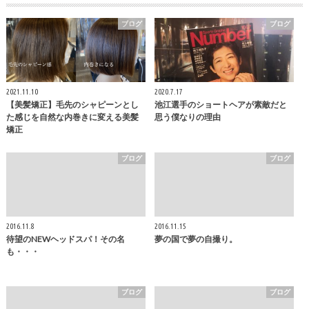
ブログ
ブログ
2021.11.10
2020.7.17
【美髪矯正】毛先のシャピーンとし
池江選手のショートヘアが素敵だと
た感じを自然な内巻きに変える美髪
思う僕なりの理由
矯正
ブログ
ブログ
2016.11.8
2016.11.15
待望のNEWヘッドスパ！その名
夢の国で夢の自撮り。
も・・・
ブログ
ブログ