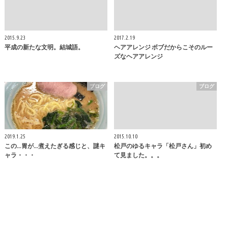
2015.9.23
2017.2.19
平成の新たな文明。結城語。
ヘアアレンジ ボブだからこそのルー
ズなヘアアレンジ
ブログ
ブログ
2019.1.25
2015.10.10
この...胃が...煮えたぎる感じと、謎キ
松戸のゆるキャラ「松戸さん」初め
ャラ・・・
て見ました。。。