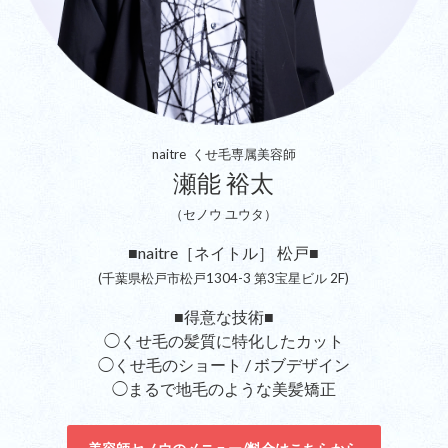
naitre くせ毛専属美容師
瀬能 裕太
（セノウ ユウタ）
■naitre［ネイトル］ 松戸■
(千葉県松戸市松戸1304-3 第3宝星ビル 2F)
■得意な技術■
◯くせ毛の髪質に特化したカット
◯くせ毛のショート / ボブデザイン
◯まるで地毛のような美髪矯正