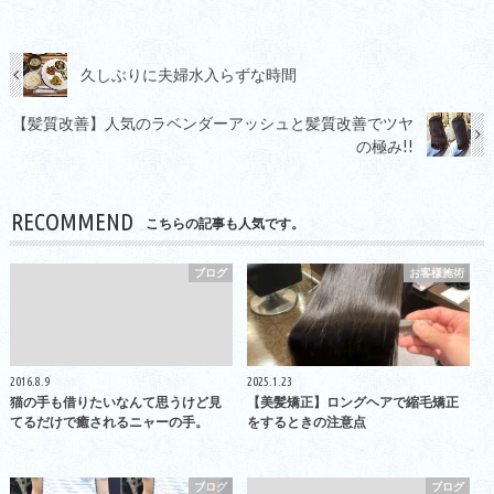
久しぶりに夫婦水入らずな時間
【髪質改善】人気のラベンダーアッシュと髪質改善でツヤ
の極み!!
RECOMMEND
こちらの記事も人気です。
ブログ
お客様施術
2016.8.9
2025.1.23
猫の手も借りたいなんて思うけど見
【美髪矯正】ロングヘアで縮毛矯正
てるだけで癒されるニャーの手。
をするときの注意点
ブログ
ブログ