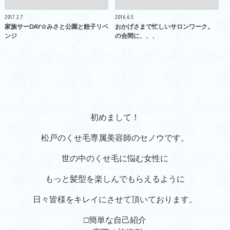
2017.2.7
2016.6.5
家族サーDAY☆みさと公園と餃子リベ
おかげさまで忙しいサロンワーク。
ンジ
の合間に、、、
初めまして！
松戸のくせ毛専属美容師のセノウです。
世の中のくせ毛に悩む女性に
もっと髪型を楽しんでもらえるように
日々皆様をキレイにさせて頂いております。
□簡単な自己紹介