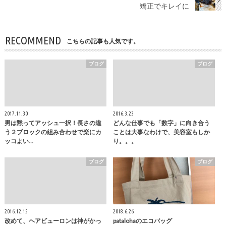
矯正でキレイに
RECOMMEND
こちらの記事も人気です。
ブログ
ブログ
2017.11.30
2016.3.23
男は黙ってアッシュ一択！長さの違
どんな仕事でも「数字」に向き合う
う２ブロックの組み合わせで楽にカ
ことは大事なわけで、美容室もしか
ッコよい…
り。。。
ブログ
ブログ
2016.12.15
2018.6.26
改めて、ヘアビューロンは神がかっ
patalohaのエコバッグ