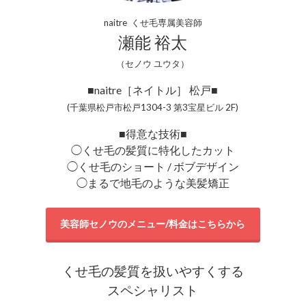
naitre くせ毛専属美容師
瀬能 裕太
（セノウ ユウタ）
■naitre［ネイトル］ 松戸■
(千葉県松戸市松戸1304-3 第3宝星ビル 2F)
■得意な技術■
◯くせ毛の髪質に特化したカット
◯くせ毛のショート / ボブデザイン
◯まるで地毛のような美髪矯正
美容師セノウのメニュー/料金はこちらから
くせ毛の髪質を扱いやすくする
スペシャリスト