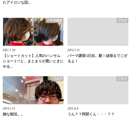
たアイロンな話。
お客様施術
ブログ
2021.1.30
2016.5.31
【ショートカット】人気のハンサム
パーマ講習1日目。殿！頑張るでござ
ショート!!と、まとまりが悪いときに
るよ！
やる…
ブログ
ブログ
2019.2.15
2015.8.8
雑な朝活。。
うん？？阿部くん・・・？？