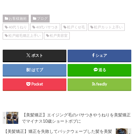
お客様施術
ブログ
40代うねり
40代パサつき
松戸くせ毛
松戸カット上手い
松戸縮毛矯正上手い
松戸美容室
ポスト
シェア
はてブ
送る
Pocket
feedly
【美髪矯正】エイジング毛のパサつきやうねりを美髪矯正
でマイナス10歳ショートボブに
【美髪矯正】矯正を失敗してバックウェーブした髪を美髪