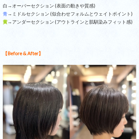
白→オーバーセクション (表面の動きや質感)
青
→ミドルセクション (似合わせフォルムとウェイトポイント)
黄
→
アンダーセクション (アウトラインと肌馴染みフィット感)
【
Before & After
】