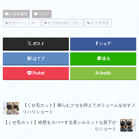
お客様施術
ブログ
松戸カット上手い
松戸縮毛矯正上手い
松戸美容室
ポスト
シェア
はてブ
送る
Pocket
feedly
【くせ毛カット】膨らむクセを抑えてボリュームを出すメ
リハリショート
【くせ毛カット】絶壁をカバーする美シルエットな前下が
りショート