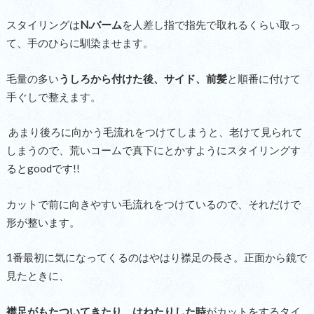
スタイリングは
N.バーム
を人差し指で指先で取れるくらい取っ
て、手のひらに馴染ませます。
毛量の多い
うしろから付けた後、サイド、前髪
と順番に付けて
手ぐしで整えます。
あまり後ろに向かう毛流れをつけてしまうと、老けて見られて
しまうので、荒いコームで真下にとかすようにスタイリングす
るとgoodです!!
カットで前に向きやすい毛流れをつけているので、それだけで
形が整います。
1番最初に気になってくるのはやはり襟足の長さ。正面から鏡で
見たときに、
襟足がもたついてきたり、はねたりした時
がカットをするタイ