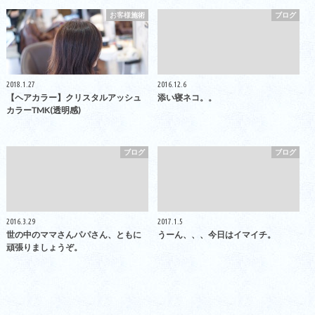
お客様施術
ブログ
2018.1.27
2016.12.6
【ヘアカラー】クリスタルアッシュ
添い寝ネコ。。
カラーTMK(透明感)
ブログ
ブログ
2016.3.29
2017.1.5
世の中のママさんパパさん、ともに
うーん、、、今日はイマイチ。
頑張りましょうぞ。