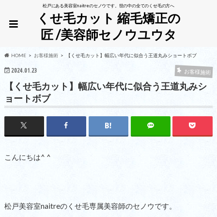
松戸にある美容室naitreのセノウです。世の中の全てのくせ毛の方へ
くせ毛カット 縮毛矯正の
匠 /美容師セノウユウタ
HOME
お客様施術
【くせ毛カット】幅広い年代に似合う王道丸みショートボブ
2024.01.23
お客様施術
【くせ毛カット】幅広い年代に似合う王道丸みシ
ョートボブ
こんにちは^ ^
松戸美容室naitreのくせ毛専属美容師のセノウです。