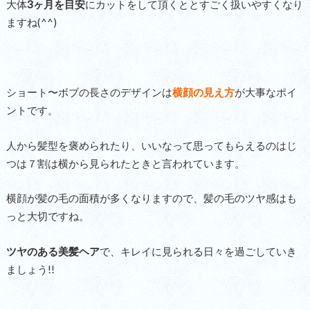
大体
3ヶ月を目安
にカットをして頂くととすごく扱いやすくなり
ますね(^^)
ショート〜ボブの長さのデザインは
横顔の見え方
が大事なポイ
ントです。
人から髪型を褒められたり、いいなって思ってもらえるのはじ
つは７割は横から見られたときと言われています。
横顔が髪の毛の面積が多くなりますので、髪の毛のツヤ感はも
っと大切ですね。
ツヤのある美髪ヘア
で、キレイに見られる日々を過ごしていき
ましょう!!