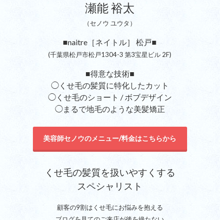
瀬能 裕太
（セノウ ユウタ）
■naitre［ネイトル］ 松戸■
(千葉県松戸市松戸1304-3 第3宝星ビル 2F)
■得意な技術■
◯くせ毛の髪質に特化したカット
◯くせ毛のショート / ボブデザイン
◯まるで地毛のような美髪矯正
美容師セノウのメニュー/料金はこちらから
くせ毛の髪質を扱いやすくする
スペシャリスト
顧客の9割はくせ毛にお悩みを抱える
ブログを見てのご来店が後を絶たない