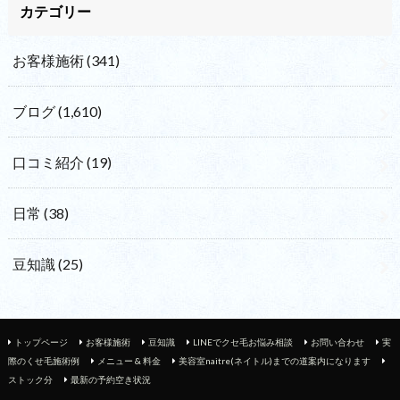
カテゴリー
お客様施術
(341)
ブログ
(1,610)
口コミ紹介
(19)
日常
(38)
豆知識
(25)
トップページ
お客様施術
豆知識
LINEでクセ毛お悩み相談
お問い合わせ
実
際のくせ毛施術例
メニュー & 料金
美容室naitre(ネイトル)までの道案内になります
ストック分
最新の予約空き状況