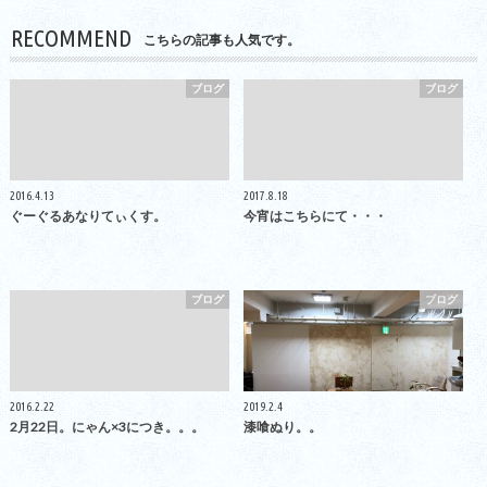
RECOMMEND
こちらの記事も人気です。
ブログ
ブログ
2016.4.13
2017.8.18
ぐーぐるあなりてぃくす。
今宵はこちらにて・・・
ブログ
ブログ
2016.2.22
2019.2.4
2月22日。にゃん×3につき。。。
漆喰ぬり。。