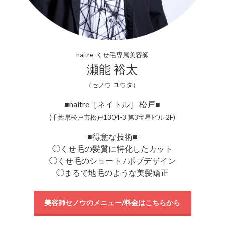
naitre くせ毛専属美容師
瀬能 裕太
（セノウ ユウタ）
■naitre［ネイトル］ 松戸■
(千葉県松戸市松戸1304-3 第3宝星ビル 2F)
■得意な技術■
◯くせ毛の髪質に特化したカット
◯くせ毛のショート / ボブデザイン
◯まるで地毛のような美髪矯正
美容師セノウのメニュー/料金はこちらから