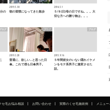
2019.5.30
2016.5.1
分の
朝の習慣になってきた散歩
５/８(日)母の日ですね。。。大
切な方への贈り物は。。。
ブログ
ブログ
ブログ
2019.3.28
2015.9.16
こ
普通に、欲しい...と思った日
５年間彼女のいない隠れイケメ
傘。これで僕も日傘男子。
ンをモテ系男子に激変させた
話。
でクセ毛お悩み相談
お問い合わせ
実際のくせ毛施術例
メニュー 