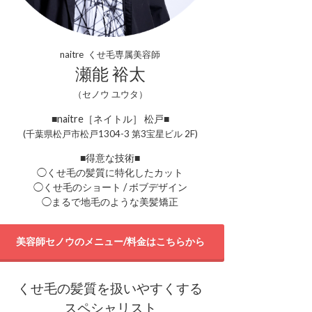
naitre くせ毛専属美容師
瀬能 裕太
（セノウ ユウタ）
■naitre［ネイトル］ 松戸■
(千葉県松戸市松戸1304-3 第3宝星ビル 2F)
■得意な技術■
◯くせ毛の髪質に特化したカット
◯くせ毛のショート / ボブデザイン
◯まるで地毛のような美髪矯正
美容師セノウのメニュー/料金はこちらから
くせ毛の髪質を扱いやすくする
スペシャリスト