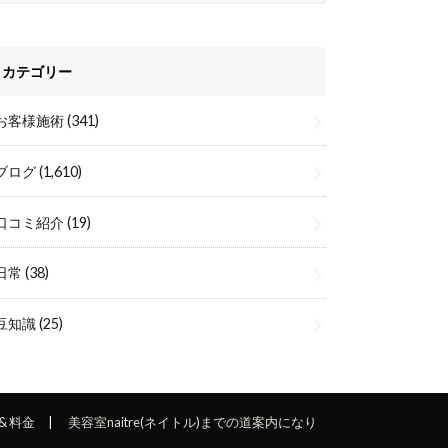
カテゴリー
お客様施術
(341)
ブログ
(1,610)
口コミ紹介
(19)
日常
(38)
豆知識
(25)
& 料金
美容室naitre(ネイトル)までの道案内になり