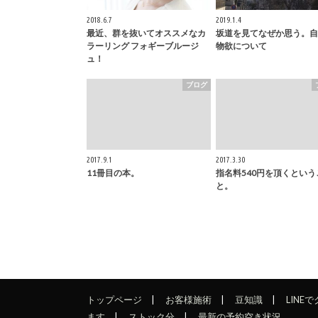
2018.6.7
2019.1.4
最近、群を抜いてオススメなカ
坂道を見てなぜか思う。自
ラーリング フォギーブルージ
物欲について
ュ！
ブログ
2017.9.1
2017.3.30
11冊目の本。
指名料540円を頂くという
と。
トップページ
お客様施術
豆知識
LINE
ます
ストック分
最新の予約空き状況