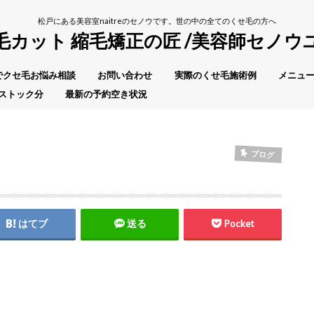
松戸にある美容室naitreのセノウです。世の中の全てのくせ毛の方へ
毛カット 縮毛矯正の匠 /美容師セノウ
Eでクセ毛お悩み相談
お問い合わせ
実際のくせ毛施術例
メニュー
ストック分
最新の予約空き状況
ブログ
はてブ
送る
Pocket