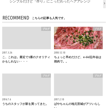
シンプルだけど『作り』にこっだわったヘアアレンジ
RECOMMEND
こちらの記事も人気です。
ブログ
ブログ
2017.3.26
2018.12.10
こ、これは。最近で1番のクオリティ
ちょっと早めだけど、e-del忘年会は
かもしれない・・・
焼肉で。。
ブログ
ブログ
2016.7.6
2017.2.10
うちのスタッフが家を買ってきた。
ばやちゃんの地元茨城がアツいらし