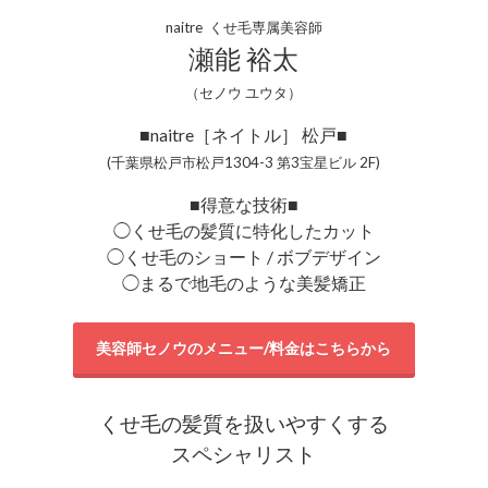
naitre くせ毛専属美容師
瀬能 裕太
（セノウ ユウタ）
■naitre［ネイトル］ 松戸■
(千葉県松戸市松戸1304-3 第3宝星ビル 2F)
■得意な技術■
◯くせ毛の髪質に特化したカット
◯くせ毛のショート / ボブデザイン
◯まるで地毛のような美髪矯正
美容師セノウのメニュー/料金はこちらから
くせ毛の髪質を扱いやすくする
スペシャリスト