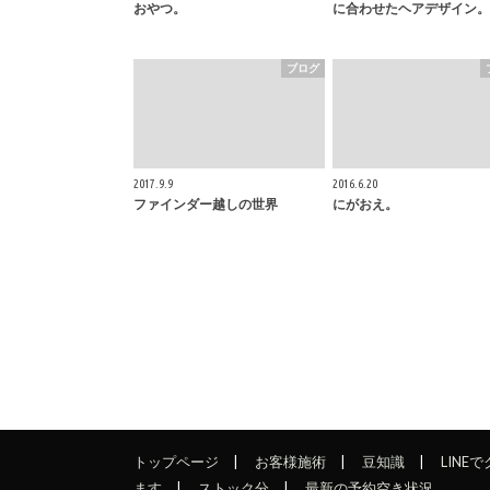
おやつ。
に合わせたヘアデザイン。
ブログ
2017.9.9
2016.6.20
ファインダー越しの世界
にがおえ。
トップページ
お客様施術
豆知識
LINE
ます
ストック分
最新の予約空き状況