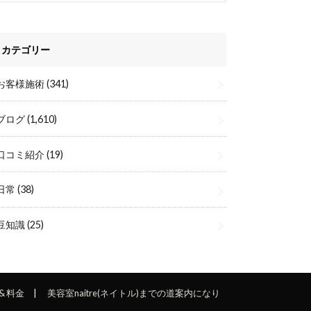
カテゴリー
お客様施術
(341)
ブログ
(1,610)
口コミ紹介
(19)
日常
(38)
豆知識
(25)
& 料金
美容室naitre(ネイトル)までの道案内になり