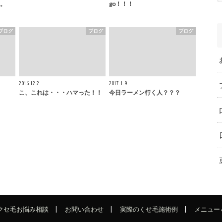
。
go！！！
ブログ
ブログ
ブログ
2016.12.2
2017.1.9
こ、これは・・・ハマった！！
今日ラーメン行く人？？？
でクセ毛お悩み相談
お問い合わせ
実際のくせ毛施術例
メニュー 