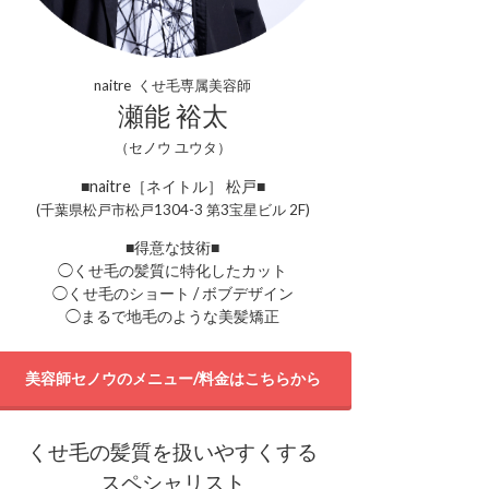
naitre くせ毛専属美容師
瀬能 裕太
（セノウ ユウタ）
■naitre［ネイトル］ 松戸■
(千葉県松戸市松戸1304-3 第3宝星ビル 2F)
■得意な技術■
◯くせ毛の髪質に特化したカット
◯くせ毛のショート / ボブデザイン
◯まるで地毛のような美髪矯正
美容師セノウのメニュー/料金はこちらから
くせ毛の髪質を扱いやすくする
スペシャリスト