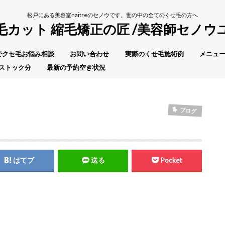
松戸にある美容室naitreのセノウです。世の中の全てのくせ毛の方へ
毛カット 縮毛矯正の匠 /美容師セノウ
Eでクセ毛お悩み相談
お問い合わせ
実際のくせ毛施術例
メニュー
ストック分
最新の予約空き状況
ブログ
はてブ
送る
Pocket