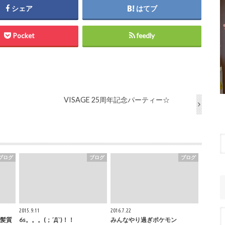
シェア
はてブ
Pocket
feedly
VISAGE 25周年記念パーティー☆
ブログ
ブログ
ブログ
2015.9.11
2016.7.22
髪質
6s。。。(；´Д`)！！
みんなやり過ぎポケモン