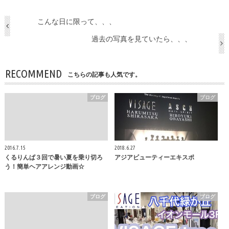
こんな日に限って、、、
過去の写真を見ていたら、、、
RECOMMEND
こちらの記事も人気です。
ブログ
ブログ
2016.7.15
2018.6.27
くるりんぱ３回で暑い夏を乗り切ろ
アジアビューティーエキスポ
う！簡単ヘアアレンジ動画☆
ブログ
ブログ