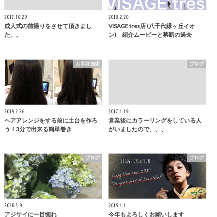
2017.10.29
2018.2.20
成人式の前撮りをさせて頂きまし
VISAGE tres店 (八千代緑ヶ丘イオ
た。。
ン) 紹介ムービーと禁断の過去
お客様施術
ブログ
2019.2.26
2017.1.19
ヘアアレンジをする前に土台を作ろ
営業後にカラーリングをしている人
う！3分で出来る簡単巻き
がいましたので、、、
ブログ
ブログ
2020.5.9
2019.1.1
アジサイに一目惚れ
今年もよろしくお願いします