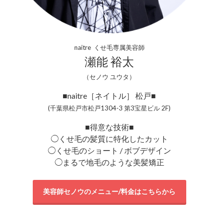
naitre くせ毛専属美容師
瀬能 裕太
（セノウ ユウタ）
■naitre［ネイトル］ 松戸■
(千葉県松戸市松戸1304-3 第3宝星ビル 2F)
■得意な技術■
◯くせ毛の髪質に特化したカット
◯くせ毛のショート / ボブデザイン
◯まるで地毛のような美髪矯正
美容師セノウのメニュー/料金はこちらから