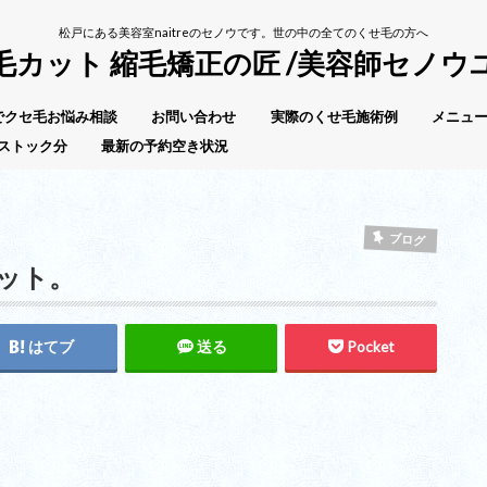
松戸にある美容室naitreのセノウです。世の中の全てのくせ毛の方へ
毛カット 縮毛矯正の匠 /美容師セノウ
Eでクセ毛お悩み相談
お問い合わせ
実際のくせ毛施術例
メニュー
ストック分
最新の予約空き状況
ブログ
ット。
はてブ
送る
Pocket