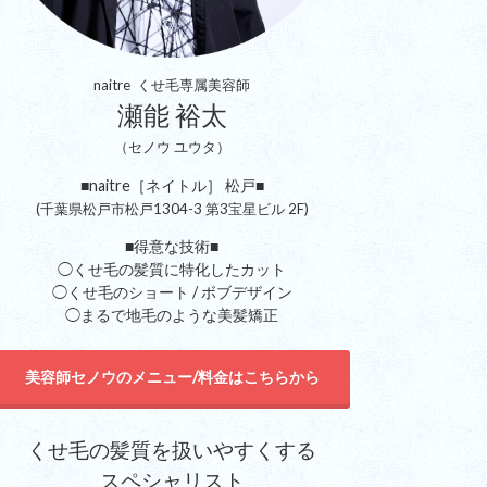
naitre くせ毛専属美容師
瀬能 裕太
（セノウ ユウタ）
■naitre［ネイトル］ 松戸■
(千葉県松戸市松戸1304-3 第3宝星ビル 2F)
■得意な技術■
◯くせ毛の髪質に特化したカット
◯くせ毛のショート / ボブデザイン
◯まるで地毛のような美髪矯正
美容師セノウのメニュー/料金はこちらから
くせ毛の髪質を扱いやすくする
スペシャリスト