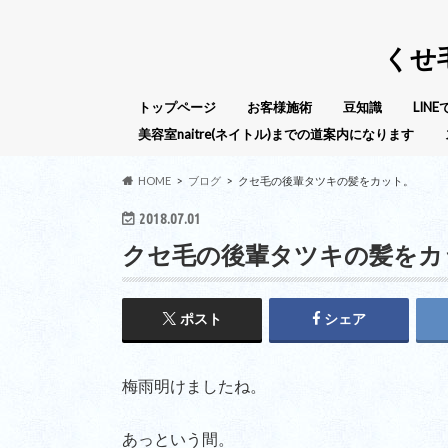
くせ
トップページ
お客様施術
豆知識
LIN
美容室naitre(ネイトル)までの道案内になります
HOME
ブログ
クセ毛の後輩タツキの髪をカット。
2018.07.01
クセ毛の後輩タツキの髪をカ
ポスト
シェア
梅雨明けましたね。
あっという間。