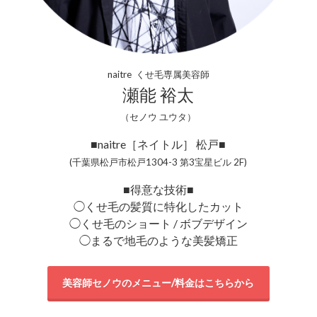
naitre くせ毛専属美容師
瀬能 裕太
（セノウ ユウタ）
■naitre［ネイトル］ 松戸■
(千葉県松戸市松戸1304-3 第3宝星ビル 2F)
■得意な技術■
◯くせ毛の髪質に特化したカット
◯くせ毛のショート / ボブデザイン
◯まるで地毛のような美髪矯正
美容師セノウのメニュー/料金はこちらから