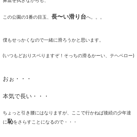
鼻血を拭きながらも、
長〜い滑り台
この公園の1番の目玉、
へ。。。
僕もせっかくなので一緒に滑ろうかと思います。
(いつもどおりスベりますぞ！そっちの滑るかーい、テヘペロー)
おぉ・・・
本気で長い・・・
ちょっと引き腰にはなりますが、ここで行かねば後続の少年達
恥
に
をさらすことになるので・・・