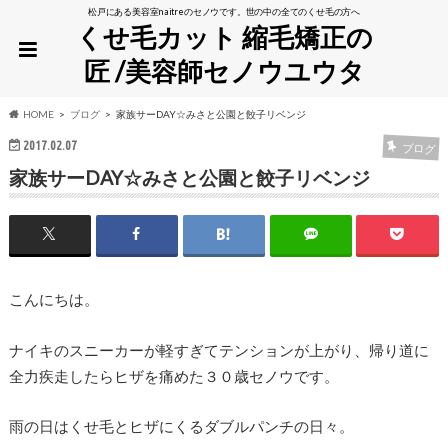
松戸にある美容室naitreのセノウです。世の中の全てのくせ毛の方へ
くせ毛カット 縮毛矯正の
匠 /美容師セノウユウタ
HOME
ブログ
家族サーDAY☆みさと公園と餃子リベンジ
2017.02.07
ブログ
家族サーDAY☆みさと公園と餃子リベンジ
こんにちは。
ナイキのスニーカーが軽すぎてテンションが上がり、帰り道に
全力疾走したらヒザを痛めた３０歳セノウです。
雨の日はくせ毛とヒザにくるダブルパンチの日々。