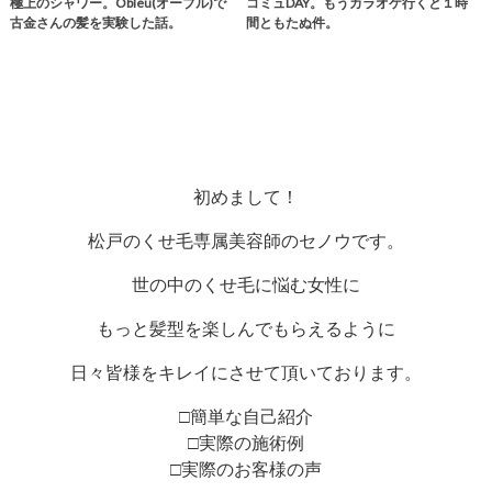
極上のシャワー。Obleu(オーブル)で
コミュDAY。もうカラオケ行くと１時
古金さんの髪を実験した話。
間ともたぬ件。
初めまして！
松戸のくせ毛専属美容師のセノウです。
世の中のくせ毛に悩む女性に
もっと髪型を楽しんでもらえるように
日々皆様をキレイにさせて頂いております。
□簡単な自己紹介
□実際の施術例
□実際のお客様の声