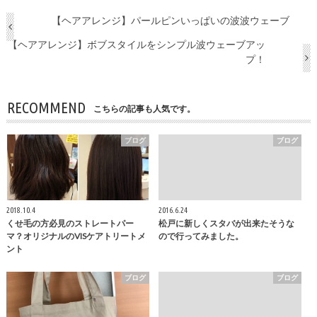
【ヘアアレンジ】パールピンいっぱいの波波ウェーブ
【ヘアアレンジ】ボブスタイルをシンプル波ウェーブアッ
プ！
RECOMMEND
こちらの記事も人気です。
ブログ
ブログ
2018.10.4
2016.6.24
くせ毛の方必見のストレートパー
松戸に新しくスタバが出来たそうな
マ？オリジナルのVISケアトリートメ
ので行ってみました。
ント
ブログ
ブログ