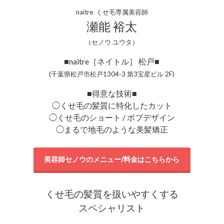
naitre くせ毛専属美容師
瀬能 裕太
（セノウ ユウタ）
■naitre［ネイトル］ 松戸■
(千葉県松戸市松戸1304-3 第3宝星ビル 2F)
■得意な技術■
◯くせ毛の髪質に特化したカット
◯くせ毛のショート / ボブデザイン
◯まるで地毛のような美髪矯正
美容師セノウのメニュー/料金はこちらから
くせ毛の髪質を扱いやすくする
スペシャリスト