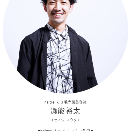
naitre くせ毛専属美容師
瀬能 裕太
（セノウ ユウタ）
■naitre［ネイトル］ 松戸■