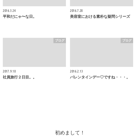
2016.3.24
2016.7.28
平和だにゃ〜な日。
美容室における素朴な疑問シリーズ
ブログ
ブログ
2017.9.10
2016.2.13
社員旅行２日目。。
バレンタインデー♡ですね・・・。
初めまして！