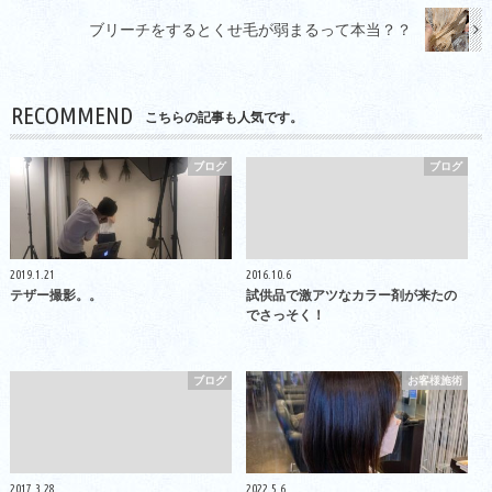
ブリーチをするとくせ毛が弱まるって本当？？
RECOMMEND
こちらの記事も人気です。
ブログ
ブログ
2019.1.21
2016.10.6
テザー撮影。。
試供品で激アツなカラー剤が来たの
でさっそく！
ブログ
お客様施術
2017.3.28
2022.5.6