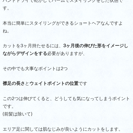
ハンドドライで乾かしてバームでスタイリングをした状態で
す。
本当に簡単にスタイリングができるショートヘアなんですよ
ね。
カットを3ヶ月持たせるには、
3ヶ月後の伸びた形をイメージし
ながらデザインをする
必要がありますが、
その中でも大事なポイントは2つ
襟足の長さ
と
ウェイトポイントの位置
です
この2つは伸びてくると、どうしても気になってしまうポイント
です。
(前髪は除いて)
エリア足に関しては肌なじみが良いようにカットをします。