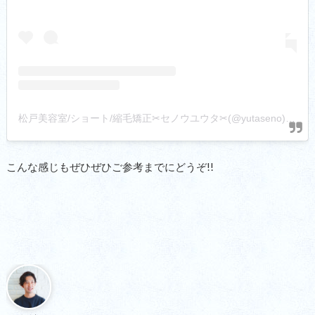
松戸美容室/ショート/縮毛矯正✂︎セノウユウタ✂︎(@yutaseno)がシェアした投稿
こんな感じもぜひぜひご参考までにどうぞ!!