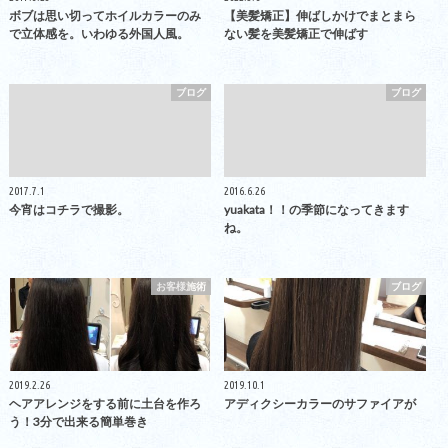
ボブは思い切ってホイルカラーのみ
【美髪矯正】伸ばしかけでまとまら
で立体感を。いわゆる外国人風。
ない髪を美髪矯正で伸ばす
ブログ
ブログ
2017.7.1
2016.6.26
今宵はコチラで撮影。
yuakata！！の季節になってきます
ね。
お客様施術
ブログ
2019.2.26
2019.10.1
ヘアアレンジをする前に土台を作ろ
アディクシーカラーのサファイアが
う！3分で出来る簡単巻き