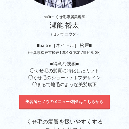
naitre くせ毛専属美容師
瀬能 裕太
（セノウ ユウタ）
■naitre［ネイトル］ 松戸■
(千葉県松戸市松戸1304-3 第3宝星ビル 2F)
■得意な技術■
◯くせ毛の髪質に特化したカット
◯くせ毛のショート / ボブデザイン
◯まるで地毛のような美髪矯正
美容師セノウのメニュー/料金はこちらから
くせ毛の髪質を扱いやすくする