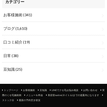
カテゴリー
お客様施術
(341)
ブログ
(1,610)
口コミ紹介
(19)
日常
(38)
豆知識
(25)
トップページ
お客様施術
豆知識
LINEでクセ毛お悩み相談
お問い合わせ
実
際のくせ毛施術例
メニュー & 料金
美容室naitre(ネイトル)までの道案内になります
ストック分
最新の予約空き状況