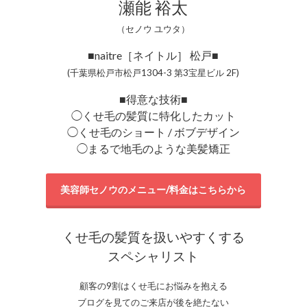
瀬能 裕太
（セノウ ユウタ）
■naitre［ネイトル］ 松戸■
(千葉県松戸市松戸1304-3 第3宝星ビル 2F)
■得意な技術■
◯くせ毛の髪質に特化したカット
◯くせ毛のショート / ボブデザイン
◯まるで地毛のような美髪矯正
美容師セノウのメニュー/料金はこちらから
くせ毛の髪質を扱いやすくする
スペシャリスト
顧客の9割はくせ毛にお悩みを抱える
ブログを見てのご来店が後を絶たない