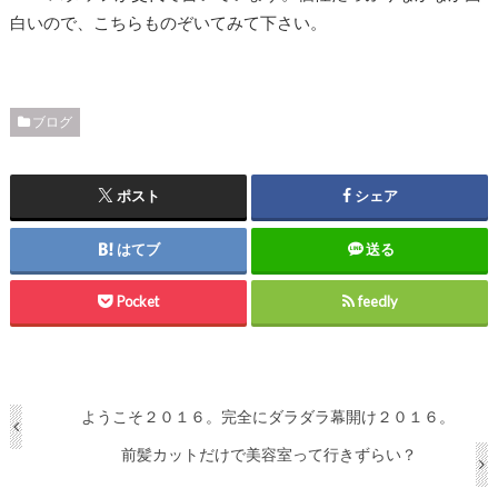
白いので、こちらものぞいてみて下さい。
ブログ
ポスト
シェア
はてブ
送る
Pocket
feedly
ようこそ２０１６。完全にダラダラ幕開け２０１６。
前髪カットだけで美容室って行きずらい？