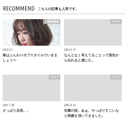
RECOMMEND
こちらの記事も人気です。
お客様施術
ブログ
2019.3.5
2016.5.17
春はふんわりボブスタイルでいきま
なんとなく考えてることって指先か
しょう〜
ら伝わると感じた。
ブログ
ブログ
2017.7.28
2016.4.21
さっぱり店長。。
先輩の技。あぁ、やっぱりすごいな
と刺激を頂いてきました。