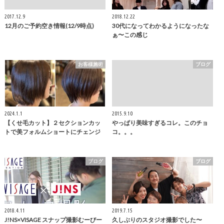
2017.12.9
2018.12.22
12月のご予約空き情報(12/9時点)
30代になってわかるようになったな
ぁ〜この感じ
お客様施術
ブログ
2024.1.1
2015.9.10
【くせ毛カット】２セクションカッ
やっぱり美味すぎるコレ。このチョ
トで美フォルムショートにチェンジ
コ。。。
ブログ
ブログ
2018.4.11
2019.7.15
J!NS×VISAGE スナップ撮影むーびー
久しぶりのスタジオ撮影でした〜