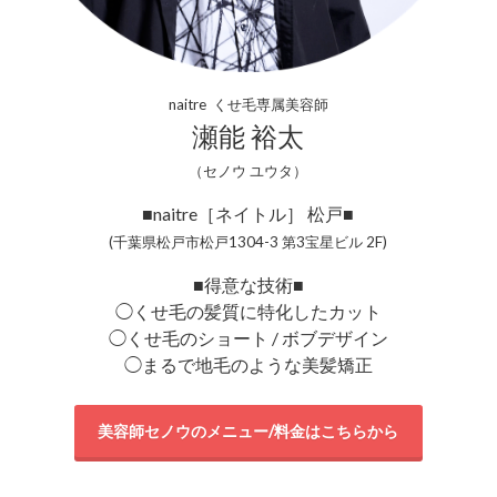
naitre くせ毛専属美容師
瀬能 裕太
（セノウ ユウタ）
■naitre［ネイトル］ 松戸■
(千葉県松戸市松戸1304-3 第3宝星ビル 2F)
■得意な技術■
◯くせ毛の髪質に特化したカット
◯くせ毛のショート / ボブデザイン
◯まるで地毛のような美髪矯正
美容師セノウのメニュー/料金はこちらから