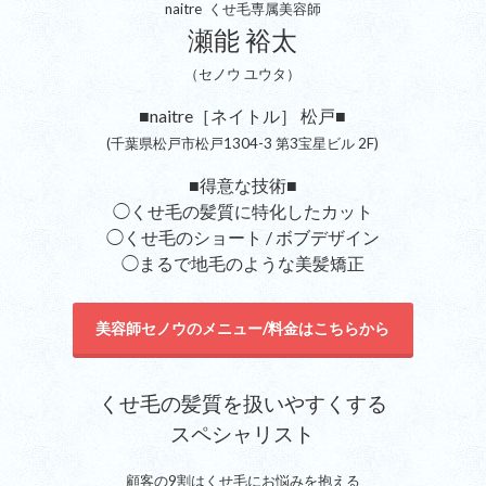
naitre くせ毛専属美容師
瀬能 裕太
（セノウ ユウタ）
■naitre［ネイトル］ 松戸■
(千葉県松戸市松戸1304-3 第3宝星ビル 2F)
■得意な技術■
◯くせ毛の髪質に特化したカット
◯くせ毛のショート / ボブデザイン
◯まるで地毛のような美髪矯正
美容師セノウのメニュー/料金はこちらから
くせ毛の髪質を扱いやすくする
スペシャリスト
顧客の9割はくせ毛にお悩みを抱える