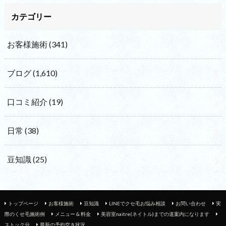
カテゴリー
お客様施術
(341)
ブログ
(1,610)
口コミ紹介
(19)
日常
(38)
豆知識
(25)
トップページ
お客様施術
豆知識
LINEでクセ毛お悩み相談
お問い合わせ
実
際のくせ毛施術例
メニュー & 料金
美容室naitre(ネイトル)までの道案内になります
ストック分
最新の予約空き状況