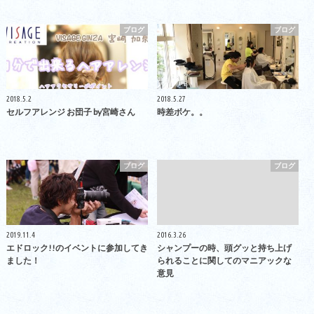
ブログ
ブログ
2018.5.2
2018.5.27
セルフアレンジ お団子 by宮崎さん
時差ボケ。。
ブログ
ブログ
2019.11.4
2016.3.26
エドロック!!のイベントに参加してき
シャンプーの時、頭グッと持ち上げ
ました！
られることに関してのマニアックな
意見