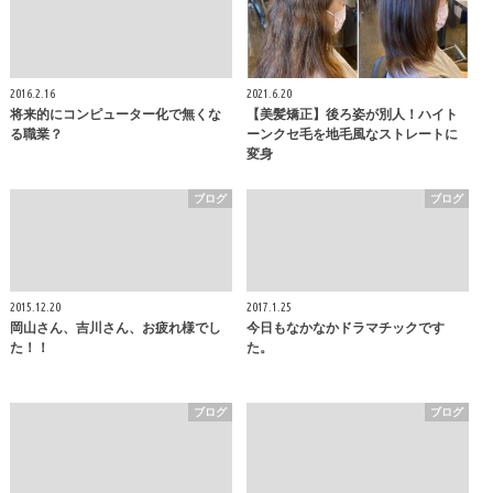
2016.2.16
2021.6.20
将来的にコンピューター化で無くな
【美髪矯正】後ろ姿が別人！ハイト
る職業？
ーンクセ毛を地毛風なストレートに
変身
ブログ
ブログ
2015.12.20
2017.1.25
岡山さん、吉川さん、お疲れ様でし
今日もなかなかドラマチックです
た！！
た。
ブログ
ブログ