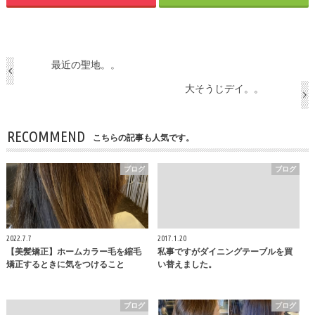
最近の聖地。。
大そうじデイ。。
RECOMMEND
こちらの記事も人気です。
ブログ
ブログ
2022.7.7
2017.1.20
【美髪矯正】ホームカラー毛を縮毛
私事ですがダイニングテーブルを買
矯正するときに気をつけること
い替えました。
ブログ
ブログ