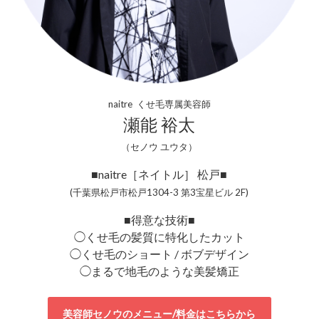
naitre くせ毛専属美容師
瀬能 裕太
（セノウ ユウタ）
■naitre［ネイトル］ 松戸■
(千葉県松戸市松戸1304-3 第3宝星ビル 2F)
■得意な技術■
◯くせ毛の髪質に特化したカット
◯くせ毛のショート / ボブデザイン
◯まるで地毛のような美髪矯正
美容師セノウのメニュー/料金はこちらから