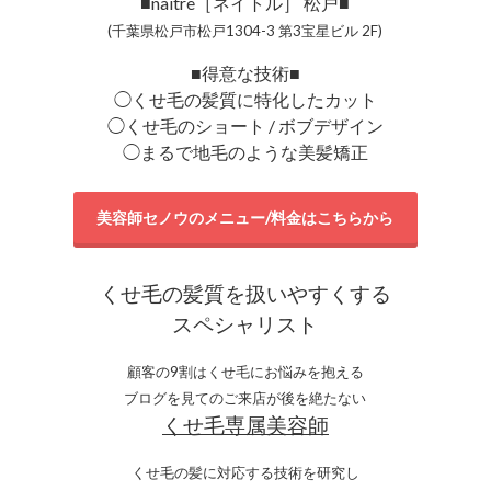
■naitre［ネイトル］ 松戸■
(千葉県松戸市松戸1304-3 第3宝星ビル 2F)
■得意な技術■
◯くせ毛の髪質に特化したカット
◯くせ毛のショート / ボブデザイン
◯まるで地毛のような美髪矯正
美容師セノウのメニュー/料金はこちらから
くせ毛の髪質を扱いやすくする
スペシャリスト
顧客の9割はくせ毛にお悩みを抱える
ブログを見てのご来店が後を絶たない
くせ毛専属美容師
くせ毛の髪に対応する技術を研究し