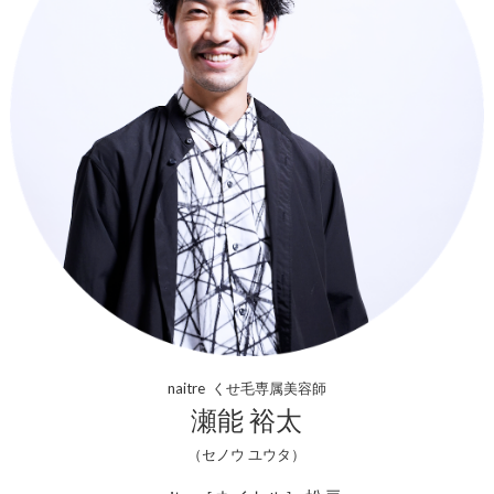
naitre くせ毛専属美容師
瀬能 裕太
（セノウ ユウタ）