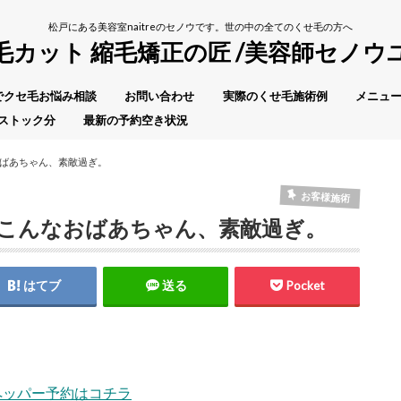
松戸にある美容室naitreのセノウです。世の中の全てのくせ毛の方へ
毛カット 縮毛矯正の匠 /美容師セノウ
Eでクセ毛お悩み相談
お問い合わせ
実際のくせ毛施術例
メニュー
ストック分
最新の予約空き状況
ばあちゃん、素敵過ぎ。
お客様施術
こんなおばあちゃん、素敵過ぎ。
はてブ
送る
Pocket
ペッパー予約はコチラ