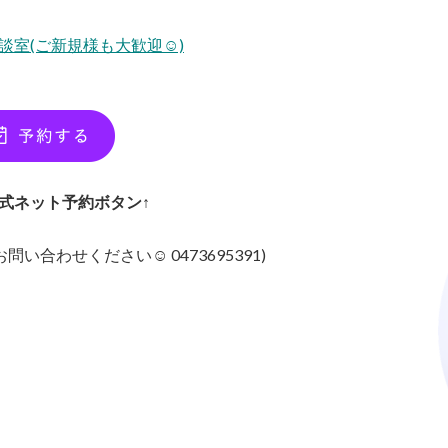
談室(ご新規様も大歓迎☺︎)
E公式ネット予約ボタン↑
い合わせください☺︎ 0473695391)