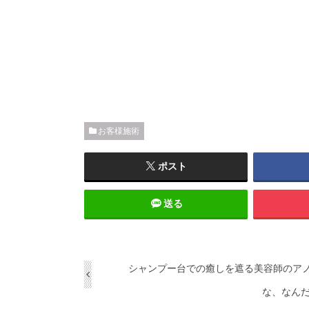
お客様施術
ポスト
送る
シャンプー台での癒しを遮る美容師のア
な、なん