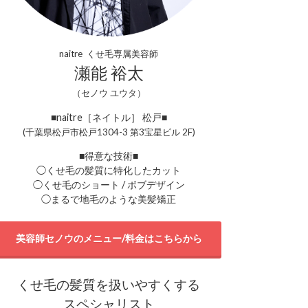
naitre くせ毛専属美容師
瀬能 裕太
（セノウ ユウタ）
■naitre［ネイトル］ 松戸■
(千葉県松戸市松戸1304-3 第3宝星ビル 2F)
■得意な技術■
◯くせ毛の髪質に特化したカット
◯くせ毛のショート / ボブデザイン
◯まるで地毛のような美髪矯正
美容師セノウのメニュー/料金はこちらから
くせ毛の髪質を扱いやすくする
スペシャリスト