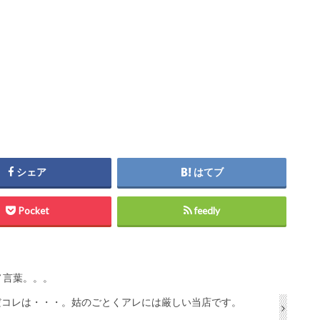
シェア
はてブ
Pocket
feedly
ノ言葉。。。
だコレは・・・。姑のごとくアレには厳しい当店です。