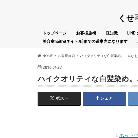
くせ
トップページ
お客様施術
豆知識
LIN
美容室naitre(ネイトル)までの道案内になります
HOME
お客様施術
ハイクオリティな白髪染め。こんなお
2016.04.27
ハイクオリティな白髪染め。
ポスト
シェア
□
ホット