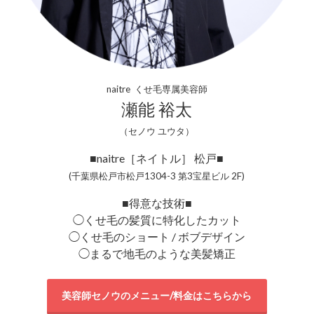
naitre くせ毛専属美容師
瀬能 裕太
（セノウ ユウタ）
■naitre［ネイトル］ 松戸■
(千葉県松戸市松戸1304-3 第3宝星ビル 2F)
■得意な技術■
◯くせ毛の髪質に特化したカット
◯くせ毛のショート / ボブデザイン
◯まるで地毛のような美髪矯正
美容師セノウのメニュー/料金はこちらから