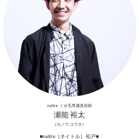
naitre くせ毛専属美容師
瀬能 裕太
（セノウ ユウタ）
■naitre［ネイトル］ 松戸■