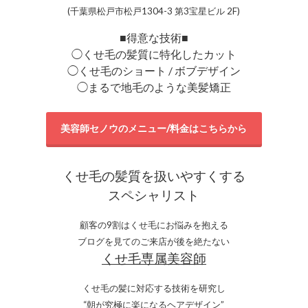
(千葉県松戸市松戸1304-3 第3宝星ビル 2F)
■得意な技術■
◯くせ毛の髪質に特化したカット
◯くせ毛のショート / ボブデザイン
◯まるで地毛のような美髪矯正
美容師セノウのメニュー/料金はこちらから
くせ毛の髪質を扱いやすくする
スペシャリスト
顧客の9割はくせ毛にお悩みを抱える
ブログを見てのご来店が後を絶たない
くせ毛専属美容師
くせ毛の髪に対応する技術を研究し
“朝が究極に楽になるヘアデザイン”