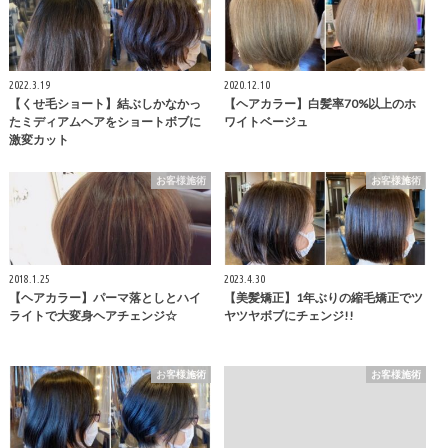
2022.3.19
2020.12.10
【くせ毛ショート】結ぶしかなかっ
【ヘアカラー】白髪率70%以上のホ
たミディアムヘアをショートボブに
ワイトベージュ
激変カット
お客様施術
お客様施術
2018.1.25
2023.4.30
【ヘアカラー】パーマ落としとハイ
【美髪矯正】1年ぶりの縮毛矯正でツ
ライトで大変身ヘアチェンジ☆
ヤツヤボブにチェンジ!!
お客様施術
お客様施術