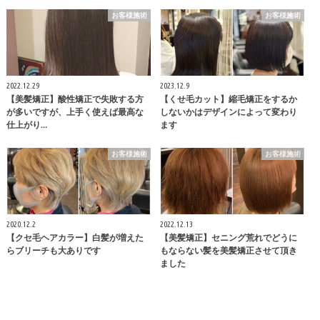
お客様施術
お客様施術
2022.12.29
2023.12.9
【美髪矯正】酸性矯正で失敗する方
【くせ毛カット】縮毛矯正をするか
が多いですが、上手く使えば最高な
しないかはデザインによって変わり
仕上がり…
ます
お客様施術
お客様施術
2020.12.2
2022.12.13
【クセ毛ヘアカラー】白髪が増えた
【美髪矯正】セニング荒れでどうに
らブリーチも大ありです
もならない髪を美髪矯正させて頂き
ました