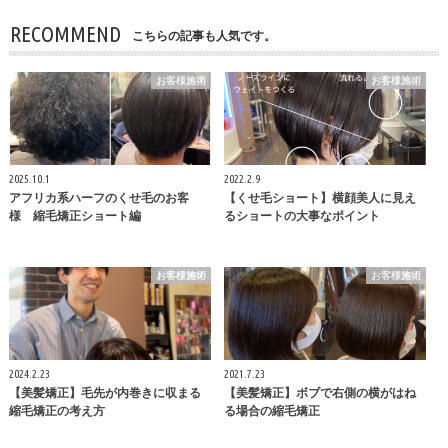
RECOMMEND
こちらの記事も人気です。
お客様施術
お客様施術
2025.10.1
2022.2.9
アフリカ系ハーフのくせ毛のお客
【くせ毛ショート】横顔美人に見え
様 縮毛矯正ショート編
るショートの大事なポイント
お客様施術
お客様施術
2024.2.23
2021.7.23
【美髪矯正】毛先が内巻きに収まる
【美髪矯正】ボブで右側の横がはね
縮毛矯正の考え方
る場合の縮毛矯正