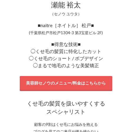
瀬能 裕太
（セノウ ユウタ）
■naitre［ネイトル］ 松戸■
(千葉県松戸市松戸1304-3 第3宝星ビル 2F)
■得意な技術■
◯くせ毛の髪質に特化したカット
◯くせ毛のショート / ボブデザイン
◯まるで地毛のような美髪矯正
美容師セノウのメニュー/料金はこちらから
くせ毛の髪質を扱いやすくする
スペシャリスト
顧客の9割はくせ毛にお悩みを抱える
ブログを見てのご来店が後を絶たない