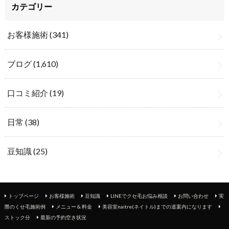
カテゴリー
お客様施術
(341)
ブログ
(1,610)
口コミ紹介
(19)
日常
(38)
豆知識
(25)
トップページ
お客様施術
豆知識
LINEでクセ毛お悩み相談
お問い合わせ
実
際のくせ毛施術例
メニュー & 料金
美容室naitre(ネイトル)までの道案内になります
ストック分
最新の予約空き状況