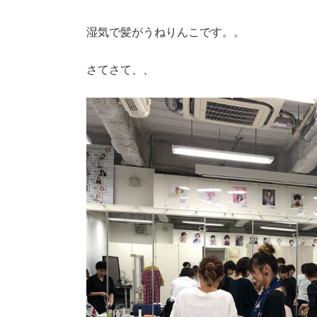
湿気で髪がうねりんこです。。
さてさて、、