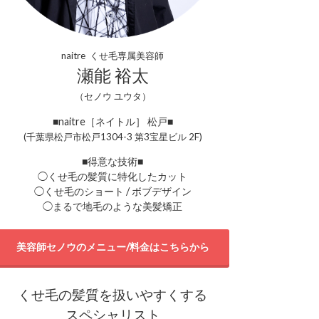
naitre くせ毛専属美容師
瀬能 裕太
（セノウ ユウタ）
■naitre［ネイトル］ 松戸■
(千葉県松戸市松戸1304-3 第3宝星ビル 2F)
■得意な技術■
◯くせ毛の髪質に特化したカット
◯くせ毛のショート / ボブデザイン
◯まるで地毛のような美髪矯正
美容師セノウのメニュー/料金はこちらから
くせ毛の髪質を扱いやすくする
スペシャリスト