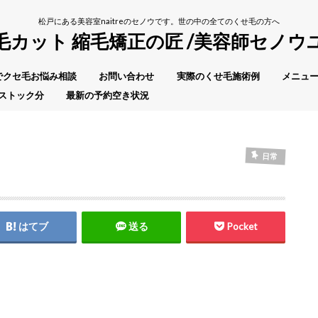
松戸にある美容室naitreのセノウです。世の中の全てのくせ毛の方へ
毛カット 縮毛矯正の匠 /美容師セノウ
Eでクセ毛お悩み相談
お問い合わせ
実際のくせ毛施術例
メニュー
ストック分
最新の予約空き状況
日常
はてブ
送る
Pocket