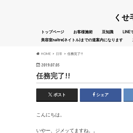
くせ
トップページ
お客様施術
豆知識
LIN
美容室naitre(ネイトル)までの道案内になります
HOME
日常
任務完了!!
2019.07.05
任務完了!!
ポスト
シェア
こんにちは。
いやー、ジメッてますね。。