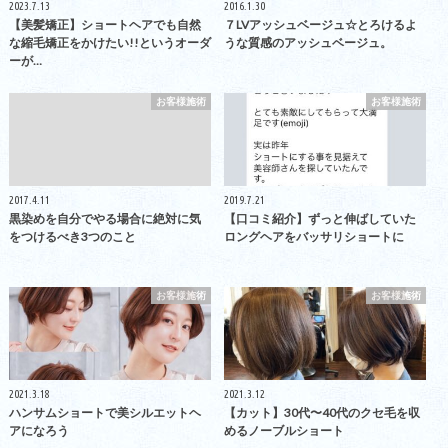
2023.7.13
2016.1.30
【美髪矯正】ショートヘアでも自然
７LVアッシュベージュ☆とろけるよ
な縮毛矯正をかけたい!!というオーダ
うな質感のアッシュベージュ。
ーが…
お客様施術
お客様施術
2017.4.11
2019.7.21
黒染めを自分でやる場合に絶対に気
【口コミ紹介】ずっと伸ばしていた
をつけるべき3つのこと
ロングヘアをバッサリショートに
お客様施術
お客様施術
2021.3.18
2021.3.12
ハンサムショートで美シルエットヘ
【カット】30代〜40代のクセ毛を収
アになろう
めるノーブルショート