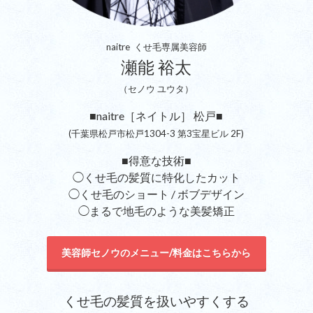
naitre くせ毛専属美容師
瀬能 裕太
（セノウ ユウタ）
■naitre［ネイトル］ 松戸■
(千葉県松戸市松戸1304-3 第3宝星ビル 2F)
■得意な技術■
◯くせ毛の髪質に特化したカット
◯くせ毛のショート / ボブデザイン
◯まるで地毛のような美髪矯正
美容師セノウのメニュー/料金はこちらから
くせ毛の髪質を扱いやすくする