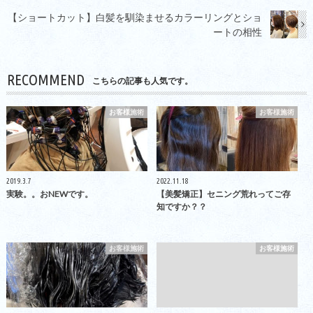
【ショートカット】白髪を馴染ませるカラーリングとショ
ートの相性
RECOMMEND
こちらの記事も人気です。
お客様施術
お客様施術
2019.3.7
2022.11.18
実験。。おNEWです。
【美髪矯正】セニング荒れってご存
知ですか？？
お客様施術
お客様施術