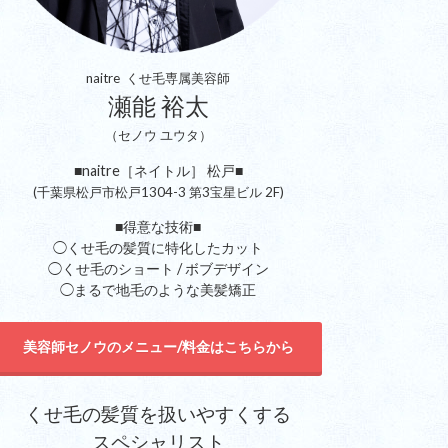
naitre くせ毛専属美容師
瀬能 裕太
（セノウ ユウタ）
■naitre［ネイトル］ 松戸■
(千葉県松戸市松戸1304-3 第3宝星ビル 2F)
■得意な技術■
◯くせ毛の髪質に特化したカット
◯くせ毛のショート / ボブデザイン
◯まるで地毛のような美髪矯正
美容師セノウのメニュー/料金はこちらから
くせ毛の髪質を扱いやすくする
スペシャリスト