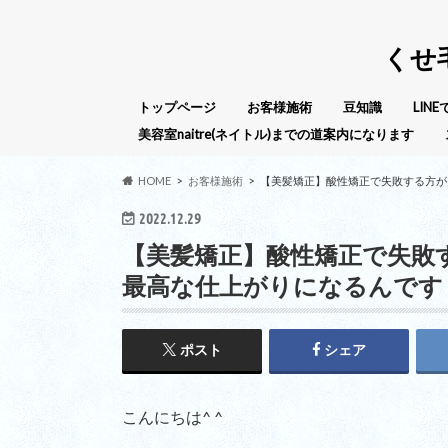
くせ
トップページ
お客様施術
豆知識
LIN
美容室naitre(ネイトル)までの道案内になります
HOME
お客様施術
【美髪矯正】酸性矯正で失敗する方が
2022.12.29
【美髪矯正】酸性矯正で失敗
最高な仕上がりになるんです
ポスト
シェア
こんにちは^ ^