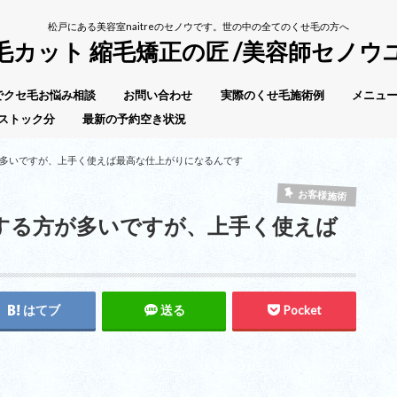
松戸にある美容室naitreのセノウです。世の中の全てのくせ毛の方へ
毛カット 縮毛矯正の匠 /美容師セノウ
Eでクセ毛お悩み相談
お問い合わせ
実際のくせ毛施術例
メニュー
ストック分
最新の予約空き状況
多いですが、上手く使えば最高な仕上がりになるんです
お客様施術
する方が多いですが、上手く使えば
はてブ
送る
Pocket