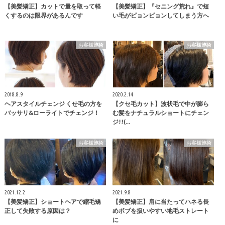
【美髪矯正】カットで量を取って軽
【美髪矯正】『セニング荒れ』で短
くするのは限界があるんです
い毛がピョンピョンしてしまう方へ
お客様施術
お客様施術
2018.8.9
2020.2.14
ヘアスタイルチェンジ くせ毛の方を
【クセ毛カット】波状毛で中が膨ら
バッサリ&ローライトでチェンジ！
む髪をナチュラルショートにチェン
ジ!!(…
お客様施術
お客様施術
2021.12.2
2021.9.8
【美髪矯正】ショートヘアで縮毛矯
【美髪矯正】肩に当たってハネる長
正して失敗する原因は？
めボブを扱いやすい地毛ストレート
に