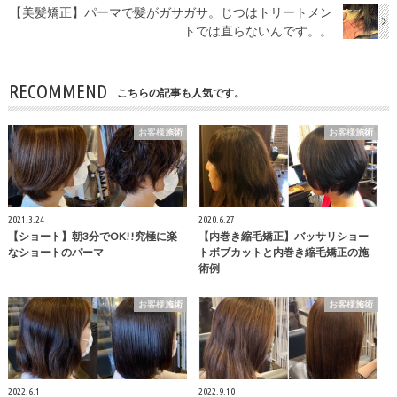
【美髪矯正】パーマで髪がガサガサ。じつはトリートメン
トでは直らないんです。。
RECOMMEND
こちらの記事も人気です。
お客様施術
お客様施術
2021.3.24
2020.6.27
【ショート】朝3分でOK!!究極に楽
【内巻き縮毛矯正】バッサリショー
なショートのパーマ
トボブカットと内巻き縮毛矯正の施
術例
お客様施術
お客様施術
2022.6.1
2022.9.10