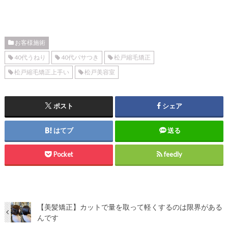
お客様施術
40代うねり
40代パサつき
松戸縮毛矯正
松戸縮毛矯正上手い
松戸美容室
ポスト
シェア
はてブ
送る
Pocket
feedly
【美髪矯正】カットで量を取って軽くするのは限界がある
んです