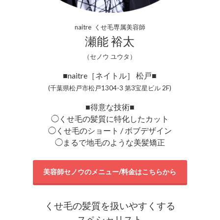
naitre くせ毛専属美容師
瀬能 裕太
（セノウ ユウタ）
■naitre［ネイトル］ 松戸■
(千葉県松戸市松戸1304-3 第3宝星ビル 2F)
■得意な技術■
◯くせ毛の髪質に特化したカット
◯くせ毛のショート / ボブデザイン
◯まるで地毛のような美髪矯正
美容師セノウのメニュー/料金はこちらから
くせ毛の髪質を扱いやすくする
スペシャリスト