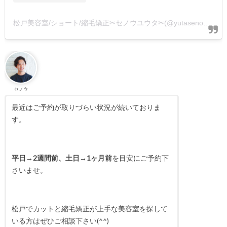
松戸美容室/ショート/縮毛矯正✂︎セノウユウタ✂︎(@yutaseno_visage)がシェアした投稿
セノウ
最近はご予約が取りづらい状況が続いておりま
す。
平日→2週間前、土日→1ヶ月前
を目安にご予約下
さいませ。
松戸でカットと縮毛矯正が上手な美容室を探して
いる方はぜひご相談下さい(^^)