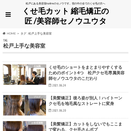
松戸にある美容室naitreのセノウです。世の中の全てのくせ毛の方へ
くせ毛カット 縮毛矯正の
匠 /美容師セノウユウタ
HOME
タグ : 松戸上手な美容室
TAG
松戸上手な美容室
豆知識
くせ毛のショートをまとまりやすくする
ためのポイント4つ 松戸クセ毛専属美容
師セノウユウタのこだわり
2021.06.24
ブログ
【美髪矯正】後ろ姿が別人！ハイトーン
クセ毛を地毛風なストレートに変身
2021.06.20
お客様施術
【美髪矯正】カットをしないでもここま
で変わる、クセ毛さんボブ