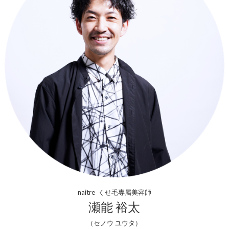
naitre くせ毛専属美容師
瀬能 裕太
（セノウ ユウタ）