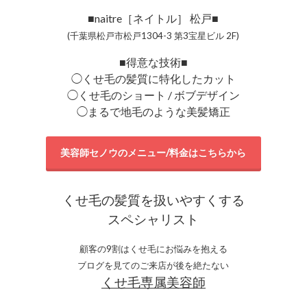
■naitre［ネイトル］ 松戸■
(千葉県松戸市松戸1304-3 第3宝星ビル 2F)
■得意な技術■
◯くせ毛の髪質に特化したカット
◯くせ毛のショート / ボブデザイン
◯まるで地毛のような美髪矯正
美容師セノウのメニュー/料金はこちらから
くせ毛の髪質を扱いやすくする
スペシャリスト
顧客の9割はくせ毛にお悩みを抱える
ブログを見てのご来店が後を絶たない
くせ毛専属美容師