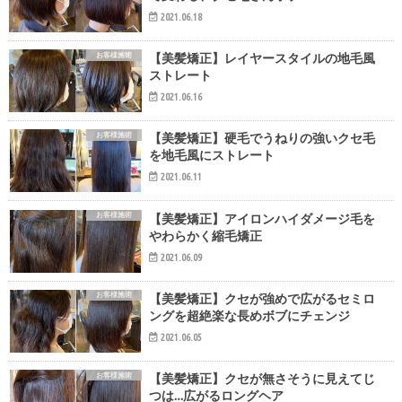
2021.06.18
お客様施術
【美髪矯正】レイヤースタイルの地毛風
ストレート
2021.06.16
お客様施術
【美髪矯正】硬毛でうねりの強いクセ毛
を地毛風にストレート
2021.06.11
お客様施術
【美髪矯正】アイロンハイダメージ毛を
やわらかく縮毛矯正
2021.06.09
お客様施術
【美髪矯正】クセが強めで広がるセミロ
ングを超絶楽な長めボブにチェンジ
2021.06.05
お客様施術
【美髪矯正】クセが無さそうに見えてじ
つは…広がるロングヘア