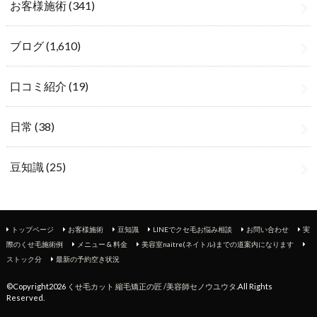
お客様施術
(341)
ブログ
(1,610)
口コミ紹介
(19)
日常
(38)
豆知識
(25)
トップページ
お客様施術
豆知識
LINEでクセ毛お悩み相談
お問い合わせ
実
際のくせ毛施術例
メニュー & 料金
美容室naitre(ネイトル)までの道案内になります
ストック分
最新の予約空き状況
©Copyright2026
くせ毛カット 縮毛矯正の匠 /美容師セノウユウタ
.All Rights
Reserved.